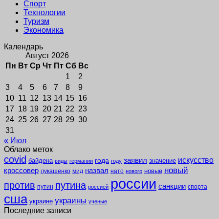
Спорт
Технологии
Туризм
Экономика
Календарь
Август 2026
Пн
Вт
Ср
Чт
Пт
Сб
Вс
1
2
3
4
5
6
7
8
9
10
11
12
13
14
15
16
17
18
19
20
21
22
23
24
25
26
27
28
29
30
31
« Июл
Облако меток
covid
заявил
искусство
года
байдена
значение
виды
германии
году
новый
кроссовер
назвал
новые
лукашенко
мид
нато
нового
россии
против
путина
санкции
путин
спорта
россией
сша
украины
украине
ученые
Последние записи