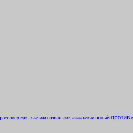
против
новый
кроссовер
назвал
новые
лукашенко
мид
нато
нового