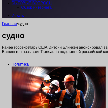
БЫТОВЫЕ ВОПРОСЫ
Обзор интернета
Искать
Главная
/
судно
судно
Ранее госсекретарь США Энтони Блинкен анонсировал введ
Вашингтон называет Transadria подставной российской ко
…
Политика