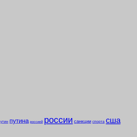
россии
сша
путина
санкции
путин
спорта
россией