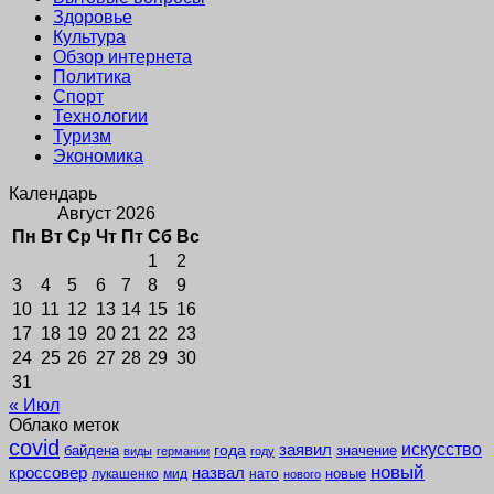
Здоровье
Культура
Обзор интернета
Политика
Спорт
Технологии
Туризм
Экономика
Календарь
Август 2026
Пн
Вт
Ср
Чт
Пт
Сб
Вс
1
2
3
4
5
6
7
8
9
10
11
12
13
14
15
16
17
18
19
20
21
22
23
24
25
26
27
28
29
30
31
« Июл
Облако меток
covid
заявил
искусство
года
байдена
значение
виды
германии
году
новый
кроссовер
назвал
новые
лукашенко
мид
нато
нового