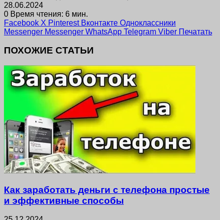
28.06.2024
0
Время чтения: 6 мин.
Facebook
X
Pinterest
Вконтакте
Одноклассники
Messenger
Messenger
WhatsApp
Telegram
Viber
Печатать
ПОХОЖИЕ СТАТЬИ
Как заработать деньги с телефона простые
и эффективные способы
25.12.2024