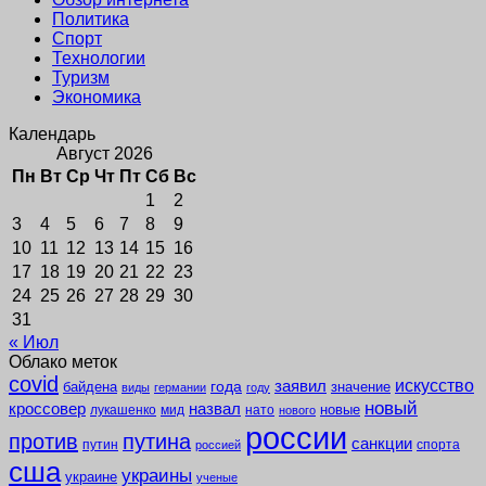
Политика
Спорт
Технологии
Туризм
Экономика
Календарь
Август 2026
Пн
Вт
Ср
Чт
Пт
Сб
Вс
1
2
3
4
5
6
7
8
9
10
11
12
13
14
15
16
17
18
19
20
21
22
23
24
25
26
27
28
29
30
31
« Июл
Облако меток
covid
заявил
искусство
года
байдена
значение
виды
германии
году
новый
кроссовер
назвал
новые
лукашенко
мид
нато
нового
россии
против
путина
санкции
путин
спорта
россией
сша
украины
украине
ученые