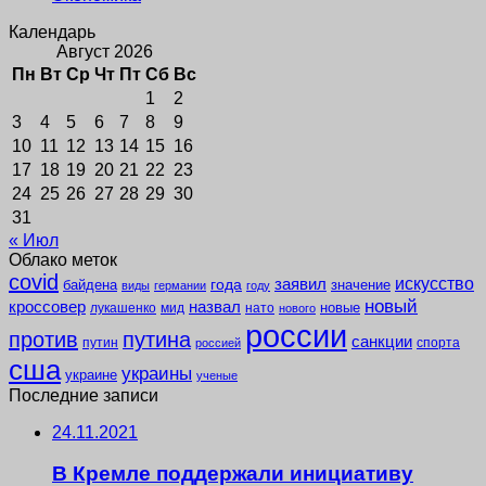
Календарь
Август 2026
Пн
Вт
Ср
Чт
Пт
Сб
Вс
1
2
3
4
5
6
7
8
9
10
11
12
13
14
15
16
17
18
19
20
21
22
23
24
25
26
27
28
29
30
31
« Июл
Облако меток
covid
заявил
искусство
года
байдена
значение
виды
германии
году
новый
кроссовер
назвал
новые
лукашенко
мид
нато
нового
россии
против
путина
санкции
путин
спорта
россией
сша
украины
украине
ученые
Последние записи
24.11.2021
В Кремле поддержали инициативу