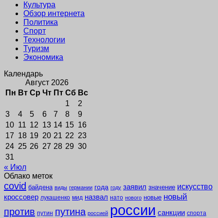
Культура
Обзор интернета
Политика
Спорт
Технологии
Туризм
Экономика
Календарь
Август 2026
Пн
Вт
Ср
Чт
Пт
Сб
Вс
1
2
3
4
5
6
7
8
9
10
11
12
13
14
15
16
17
18
19
20
21
22
23
24
25
26
27
28
29
30
31
« Июл
Облако меток
covid
заявил
искусство
года
байдена
значение
виды
германии
году
новый
кроссовер
назвал
новые
лукашенко
мид
нато
нового
россии
против
путина
санкции
путин
спорта
россией