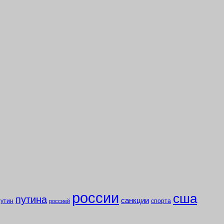
россии
сша
путина
санкции
путин
спорта
россией