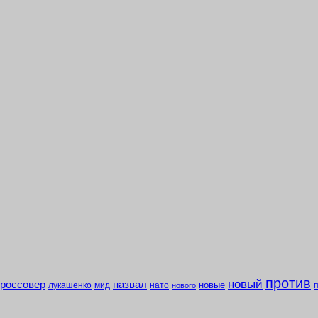
против
новый
кроссовер
назвал
новые
лукашенко
мид
нато
нового