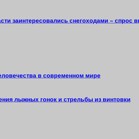
асти заинтересовались снегоходами – спрос 
человечества в современном мире
ения лыжных гонок и стрельбы из винтовки