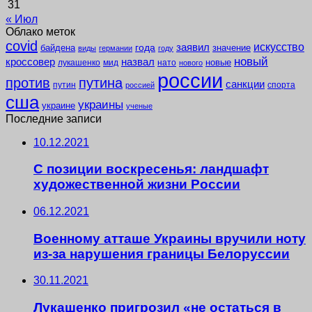
31
« Июл
Облако меток
covid
заявил
искусство
года
байдена
значение
виды
германии
году
новый
кроссовер
назвал
новые
лукашенко
мид
нато
нового
россии
против
путина
санкции
путин
спорта
россией
сша
украины
украине
ученые
Последние записи
10.12.2021
С позиции воскресенья: ландшафт
художественной жизни России
06.12.2021
Военному атташе Украины вручили ноту
из-за нарушения границы Белоруссии
30.11.2021
Лукашенко пригрозил «не остаться в