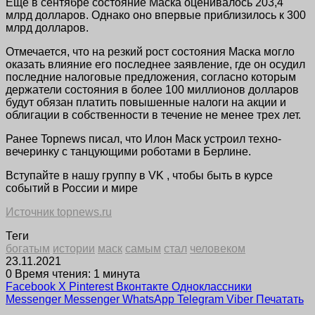
Еще в сентябре состояние Маска оценивалось 203,4
млрд долларов. Однако оно впервые приблизилось к 300
млрд долларов.
Отмечается, что на резкий рост состояния Маска могло
оказать влияние его последнее заявление, где он осудил
последние налоговые предложения, согласно которым
держатели состояния в более 100 миллионов долларов
будут обязан платить повышенные налоги на акции и
облигации в собственности в течение не менее трех лет.
Ранее Topnews писал, что Илон Маск устроил техно-
вечеринку с танцующими роботами в Берлине.
Вступайте в нашу группу в VK , чтобы быть в курсе
событий в России и мире
Источник topnews.ru
Теги
богатым
истории
маск
самым
стал
человеком
23.11.2021
0
Время чтения: 1 минута
Facebook
X
Pinterest
Вконтакте
Одноклассники
Messenger
Messenger
WhatsApp
Telegram
Viber
Печатать