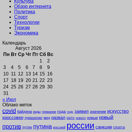
Культура
Обзор интернета
Политика
Спорт
Технологии
Туризм
Экономика
Календарь
Август 2026
Пн
Вт
Ср
Чт
Пт
Сб
Вс
1
2
3
4
5
6
7
8
9
10
11
12
13
14
15
16
17
18
19
20
21
22
23
24
25
26
27
28
29
30
31
« Июл
Облако меток
covid
заявил
искусство
года
байдена
значение
виды
германии
году
новый
кроссовер
назвал
новые
лукашенко
мид
нато
нового
россии
против
путина
санкции
путин
спорта
россией