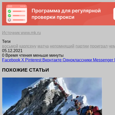
Источник www.mk.ru
Теги
восьмой
карлсену
матча
непомнящий
партии
проиграл
че
05.12.2021
0
Время чтения меньше минуты
Facebook
X
Pinterest
Вконтакте
Одноклассники
Messenger
ПОХОЖИЕ СТАТЬИ