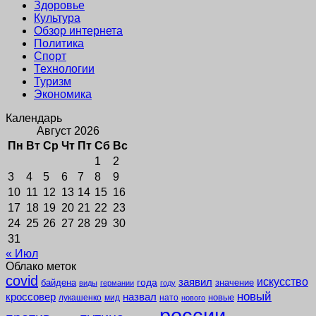
Здоровье
Культура
Обзор интернета
Политика
Спорт
Технологии
Туризм
Экономика
Календарь
Август 2026
Пн
Вт
Ср
Чт
Пт
Сб
Вс
1
2
3
4
5
6
7
8
9
10
11
12
13
14
15
16
17
18
19
20
21
22
23
24
25
26
27
28
29
30
31
« Июл
Облако меток
covid
заявил
искусство
года
байдена
значение
виды
германии
году
новый
кроссовер
назвал
новые
лукашенко
мид
нато
нового
россии