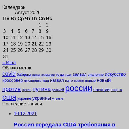
Календарь
Август 2026
Пн
Вт
Ср
Чт
Пт
Сб
Вс
1
2
3
4
5
6
7
8
9
10
11
12
13
14
15
16
17
18
19
20
21
22
23
24
25
26
27
28
29
30
31
« Июл
Облако меток
covid
заявил
искусство
года
байдена
значение
виды
германии
году
новый
кроссовер
назвал
новые
лукашенко
мид
нато
нового
россии
против
путина
санкции
путин
спорта
россией
сша
украины
украине
ученые
Последние записи
10.12.2021
Россия передала США требования в