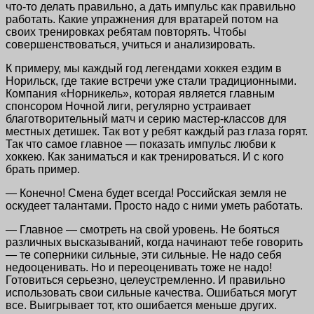
что-то делать правильно, а дать импульс как правильно
работать. Какие упражнения для вратарей потом на
своих тренировках ребятам повторять. Чтобы
совершенствоваться, учиться и анализировать.
К примеру, мы каждый год легендами хоккея ездим в
Норильск, где такие встречи уже стали традиционными.
Компания «Норникель», которая является главным
спонсором Ночной лиги, регулярно устраивает
благотворительный матч и серию мастер-классов для
местных детишек. Так вот у ребят каждый раз глаза горят.
Так что самое главное — показать импульс любви к
хоккею. Как заниматься и как тренироваться. И с кого
брать пример.
— Конечно! Смена будет всегда! Российская земля не
оскудеет талантами. Просто надо с ними уметь работать.
— Главное — смотреть на свой уровень. Не бояться
различных высказываний, когда начинают тебе говорить
— те соперники сильные, эти сильные. Не надо себя
недооценивать. Но и переоценивать тоже не надо!
Готовиться серьезно, целеустремленно. И правильно
использовать свои сильные качества. Ошибаться могут
все. Выигрывает тот, кто ошибается меньше других.