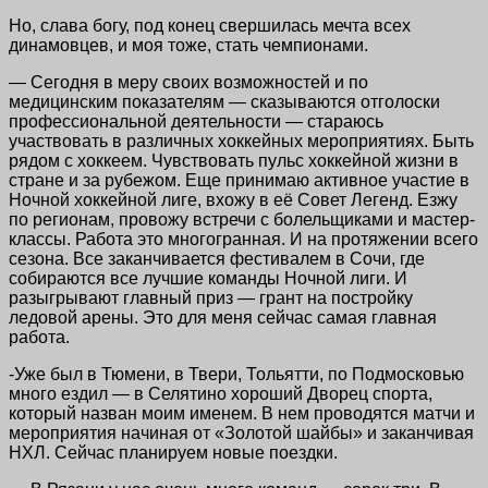
Но, слава богу, под конец свершилась мечта всех
динамовцев, и моя тоже, стать чемпионами.
— Сегодня в меру своих возможностей и по
медицинским показателям — сказываются отголоски
профессиональной деятельности — стараюсь
участвовать в различных хоккейных мероприятиях. Быть
рядом с хоккеем. Чувствовать пульс хоккейной жизни в
стране и за рубежом. Еще принимаю активное участие в
Ночной хоккейной лиге, вхожу в её Совет Легенд. Езжу
по регионам, провожу встречи с болельщиками и мастер-
классы. Работа это многогранная. И на протяжении всего
сезона. Все заканчивается фестивалем в Сочи, где
собираются все лучшие команды Ночной лиги. И
разыгрывают главный приз — грант на постройку
ледовой арены. Это для меня сейчас самая главная
работа.
-Уже был в Тюмени, в Твери, Тольятти, по Подмосковью
много ездил — в Селятино хороший Дворец спорта,
который назван моим именем. В нем проводятся матчи и
мероприятия начиная от «Золотой шайбы» и заканчивая
НХЛ. Сейчас планируем новые поездки.