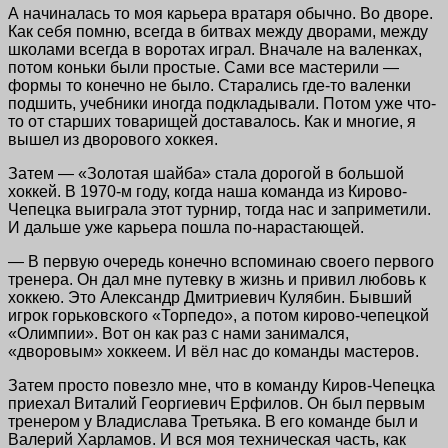
А начиналась то моя карьера вратаря обычно. Во дворе.
Как себя помню, всегда в битвах между дворами, между
школами всегда в воротах играл. Вначале на валенках,
потом коньки были простые. Сами все мастерили —
формы то конечно не было. Старались где-то валенки
подшить, учебники иногда подкладывали. Потом уже что-
то от старших товарищей доставалось. Как и многие, я
вышел из дворового хоккея.
Затем — «Золотая шайба» стала дорогой в большой
хоккей. В 1970-м году, когда наша команда из Кирово-
Чепецка выиграла этот турнир, тогда нас и заприметили.
И дальше уже карьера пошла по-нарастающей.
— В первую очередь конечно вспоминаю своего первого
тренера. Он дал мне путевку в жизнь и привил любовь к
хоккею. Это Александр Дмитриевич Кулябин. Бывший
игрок горьковского «Торпедо», а потом кирово-чепецкой
«Олимпии». Вот он как раз с нами занимался,
«дворовым» хоккеем. И вёл нас до команды мастеров.
Затем просто повезло мне, что в команду Киров-Чепецка
приехал Виталий Георгиевич Ерфилов. Он был первым
тренером у Владислава Третьяка. В его команде был и
Валерий Харламов. И вся моя техническая часть, как