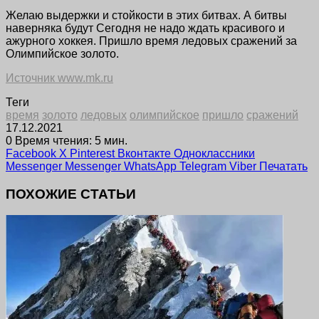
Желаю выдержки и стойкости в этих битвах. А битвы
наверняка будут Сегодня не надо ждать красивого и
ажурного хоккея. Пришло время ледовых сражений за
Олимпийское золото.
Источник www.mk.ru
Теги
время
золото
ледовых
олимпийское
пришло
сражений
17.12.2021
0
Время чтения: 5 мин.
Facebook
X
Pinterest
Вконтакте
Одноклассники
Messenger
Messenger
WhatsApp
Telegram
Viber
Печатать
ПОХОЖИЕ СТАТЬИ