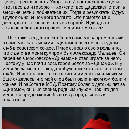
Целеустремленность. Упорство. И поставленные цели.
Что я всегда и говорю — хоккеист всегда должен ставить
высокие цели и добиваться их. Тогда и результаты будут.
Трудолюбие. И немного таланта. Это помогло мне
двенадцать сезонов играть в сборной. И двадцать
сезонов в большом профессиональном хоккее.
— Все-таки эти десять лет были самыми напряженными
и самыми счастливыми. «Динамо» был не последним
клуб в советском хоккее. Плюс сыграло свою роль и то,
что с детства моим кумиром был Александр Мальцев. Он
перешел в московское «Динамо» и стал играть за него.
Поэтому у нас почти весь город болел за «Динамо». И у
меня была мечта — когда-нибудь тоже оказаться в этом
клубе. И играть вместе со своим знаменитым земляком.
Еще сказалось, что мой отец был поклонником футбола и
хоккея. И работал в МВД. Поэтому болел с детских лет за
«Динамо», он был своим, родным клубом. Так что для
меня это предложение было из разряда «нельзя
отказаться».