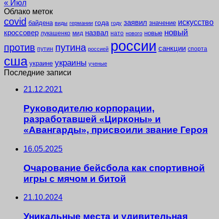
« Июл
Облако меток
covid
заявил
искусство
года
байдена
значение
виды
германии
году
новый
кроссовер
назвал
новые
лукашенко
мид
нато
нового
россии
против
путина
санкции
путин
спорта
россией
сша
украины
украине
ученые
Последние записи
21.12.2021
Руководителю корпорации,
разработавшей «Цирконы» и
«Авангарды», присвоили звание Героя
16.05.2025
Очарование бейсбола как спортивной
игры с мячом и битой
21.10.2024
Уникальные места и удивительная