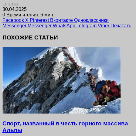
спорта
30.04.2025
0
Время чтения: 6 мин.
Facebook
X
Pinterest
Вконтакте
Одноклассники
Messenger
Messenger
WhatsApp
Telegram
Viber
Печатать
ПОХОЖИЕ СТАТЬИ
Спорт, названный в честь горного массива
Альпы