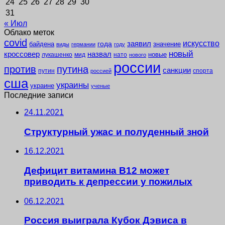
24
25
26
27
28
29
30
31
« Июл
Облако меток
covid
заявил
искусство
года
байдена
значение
виды
германии
году
новый
кроссовер
назвал
новые
лукашенко
мид
нато
нового
россии
против
путина
санкции
путин
спорта
россией
сша
украины
украине
ученые
Последние записи
24.11.2021
Структурный ужас и полуденный зной
16.12.2021
Дефицит витамина B12 может
приводить к депрессии у пожилых
06.12.2021
Россия выиграла Кубок Дэвиса в