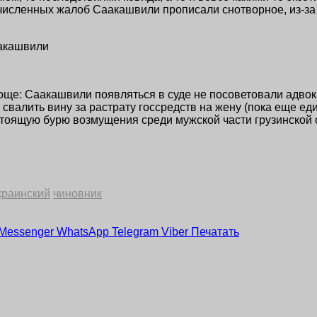
численных жалоб Саакашвили прописали снотворное, из-за к
акашвили
роще: Саакашвили появляться в суде не посоветовали адво
 свалить вину за растрату госсредств на жену (пока еще е
тоящую бурю возмущения среди мужской части грузинской о
краинский
чиновник
Messenger
WhatsApp
Telegram
Viber
Печатать