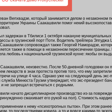
еван Вепхвадзе, который занимается делом о незаконном п
 территории Украины Саакашвили помог некий высокопоста
азвал.
ыл задержан в Тбилиси 1 октября накануне муниципальных 
ессы в грузинский порт Поти. Водитель трейлера Элгуджа 
и Саакашвили сопровождал также Георгий Наморадзе, котор
яется также в помощи в незаконном пересечении границы. 
а любовь к национальной грузинской кухне: якобы он выдал
Саакашвили, неизвестно. После 50-дневной голодовки он п
ем лекарств в знак протеста против того, что ему запретил
стречи на улице 4 часа. Однако уже на следующий день экс
служба Минюста Грузии утверждает, что экс-президент ба
а и не запрещал встречаться с родными.
швили начато дисциплинарное производство из-за поврежде
принужденно смахивает его рукой на пол). Стоимость карди
применении к нему «психотропных пыток». При этом ранее 
ом, то последствиями ковида, а то и вовсе какими-то экз