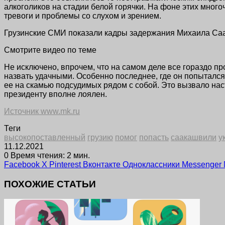
алкоголиков на стадии белой горячки. На фоне этих много
тревоги и проблемы со слухом и зрением.
Грузинские СМИ показали кадры задержания Михаила Са
Смотрите видео по теме
Не исключено, впрочем, что на самом деле все гораздо п
назвать удачными. Особенно последнее, где он попытался
ее на скамью подсудимых рядом с собой. Это вызвало нас
президенту вполне лоялен.
Источник www.mk.ru
Теги
высокопоставленный
грузию
помог
попасть
саакашвили
у
11.12.2021
0
Время чтения: 2 мин.
Facebook
X
Pinterest
Вконтакте
Одноклассники
Messenger
ПОХОЖИЕ СТАТЬИ