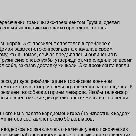
ересечении границы экс-президентом Грузии, сделал
вленный чиновник-силовик из прошлого состава
выборов. Экс-президент спрятался в трейлере с
Цомая разместил экс-президента сначала в своем
ому, как и Цомая, сейчас предъявлены обвинения в
Грузинские спецслужбы утверждают, что следили за всеми
 себя, заказав доставку хинкали. Экс-президента взяли
роходит курс реабилитации в горийском военном
и смотреть телевизор и ввели ограничения на посещения. К
-президент возобновил прием лекарств. Якобы телевизор
нально врет: никакие дисциплинарные меры в отношении
нного им в палате кардиомонитора (на известных кадрах
омонитора составляет около 50 долларов.
неоднократно заявлялось о наличии у него психических
отическими заболеваниями, характерными для хронических