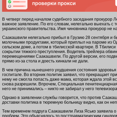
В четверг перед началом судебного заседания прокурор Л
важное заявление. По его словам, нелегально выехать с
украинского правительства. Имя чиновника прокурор не н
Саакашвили нелегально прибыл в Грузию 28 сентября и б
молочными продуктами, который приплыл на пароме из Од
сельском доме, а потом в тбилисской квартире. В Тбилис
сокрытии тяжкого преступления. Водитель трейлера обвин
перемещениями Саакашвили. По другой версии, его подвел
прямо из-за стола и доесть хинкали не дали.
В чем причина нынешнего ухудшения состояния здоровья 
госпитале. Во вторник политик заявил, что прекращает при
нему не смогла попасть даже мама, которая ждала этой в
снова разрешили. Впрочем, Специальная пенитенциарная 
него не принимались – никто не забирал у него телевизор
Однако в заявлении службы говорится, что против Саака
доставки политика в тюремную больницу видно, как он не
Тем временем подруга Саакашвили Лиза Ясько заявила о 
проблем. Это объяснялось то посттравматическим синдром