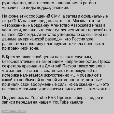
руководство, по его словам, направляет в регион
«различные виды подразделений».
На фоне этих сообщений СМИ, а затем и официальные
лица США начали предполагать, что Москва готовит
«вторжение» на Украину. Агентство Associated Press в
частности, писало, что «наступление» может произойти в
начале 2022 года. Агентство утверждало со ссылкой на
данные американской разведки, что Россия уже
разместила половину планируемого числа военных в
приграничной зоне.
В Кремле такие сообщения называли «пустым,
безосновательным нагнетанием напряженности». Пресс-
секретарь президента Дмитрий Песков также заявлял,
что западные страны «нагнетают истерику». «Эта
истерика нагнетается искусственно <…> обвиняют в
какой-то необычной военной активности те, которые
пригнали свои вооруженные силы из-за океана <…> это
не совсем логично и не совсем прилично»,— отмечал он.
Подпишись на YouTube РБК Прямые эфиры, видео и
записи передач на нашем YouTube канале
Источник rbc.ru