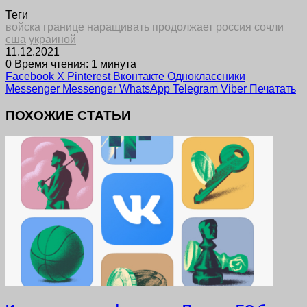
Теги
войска
границе
наращивать
продолжает
россия
сочли
сша
украиной
11.12.2021
0
Время чтения: 1 минута
Facebook
X
Pinterest
Вконтакте
Одноклассники
Messenger
Messenger
WhatsApp
Telegram
Viber
Печатать
ПОХОЖИЕ СТАТЬИ