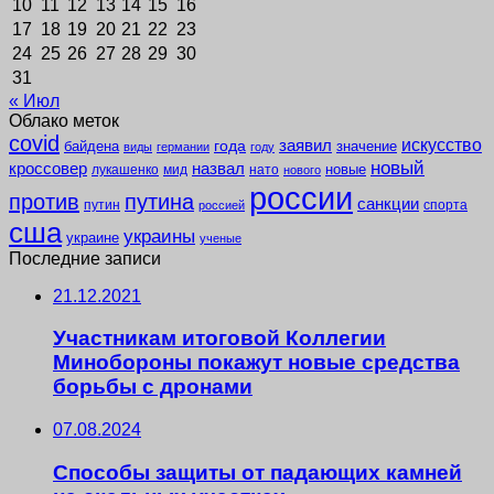
10
11
12
13
14
15
16
17
18
19
20
21
22
23
24
25
26
27
28
29
30
31
« Июл
Облако меток
covid
заявил
искусство
года
байдена
значение
виды
германии
году
новый
кроссовер
назвал
новые
лукашенко
мид
нато
нового
россии
против
путина
санкции
путин
спорта
россией
сша
украины
украине
ученые
Последние записи
21.12.2021
Участникам итоговой Коллегии
Минобороны покажут новые средства
борьбы с дронами
07.08.2024
Способы защиты от падающих камней