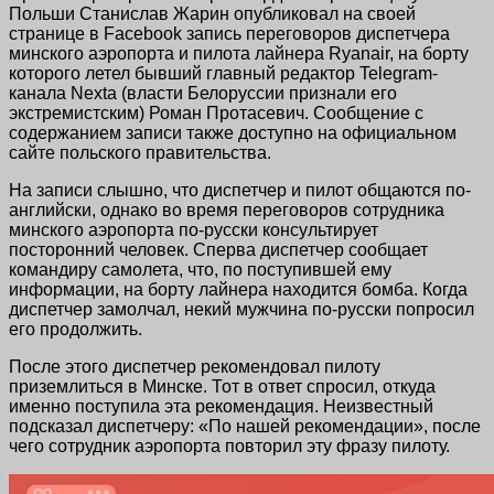
Польши Станислав Жарин опубликовал на своей
странице в Facebook запись переговоров диспетчера
минского аэропорта и пилота лайнера Ryanair, на борту
которого летел бывший главный редактор Telegram-
канала Nexta (власти Белоруссии признали его
экстремистским) Роман Протасевич. Сообщение с
содержанием записи также доступно на официальном
сайте польского правительства.
На записи слышно, что диспетчер и пилот общаются по-
английски, однако во время переговоров сотрудника
минского аэропорта по-русски консультирует
посторонний человек. Сперва диспетчер сообщает
командиру самолета, что, по поступившей ему
информации, на борту лайнера находится бомба. Когда
диспетчер замолчал, некий мужчина по-русски попросил
его продолжить.
После этого диспетчер рекомендовал пилоту
приземлиться в Минске. Тот в ответ спросил, откуда
именно поступила эта рекомендация. Неизвестный
подсказал диспетчеру: «По нашей рекомендации», после
чего сотрудник аэропорта повторил эту фразу пилоту.