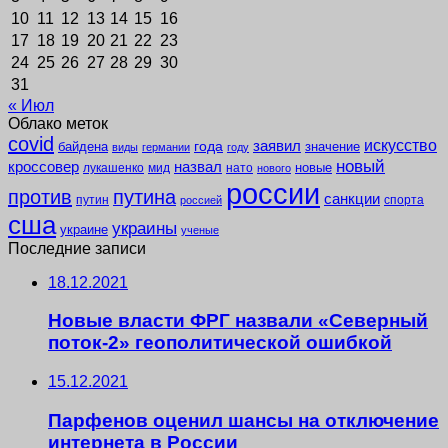
10
11
12
13
14
15
16
17
18
19
20
21
22
23
24
25
26
27
28
29
30
31
« Июл
Облако меток
covid
заявил
искусство
года
байдена
значение
виды
германии
году
новый
кроссовер
назвал
новые
лукашенко
мид
нато
нового
россии
против
путина
санкции
путин
спорта
россией
сша
украины
украине
ученые
Последние записи
18.12.2021
Новые власти ФРГ назвали «Северный
поток-2» геополитической ошибкой
15.12.2021
Парфенов оценил шансы на отключение
интернета в России