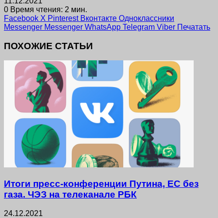
11.12.2021
0
Время чтения: 2 мин.
Facebook
X
Pinterest
Вконтакте
Одноклассники
Messenger
Messenger
WhatsApp
Telegram
Viber
Печатать
ПОХОЖИЕ СТАТЬИ
Итоги пресс-конференции Путина, ЕС без
газа. ЧЭЗ на телеканале РБК
24.12.2021