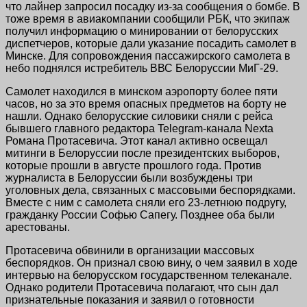
что лайнер запросил посадку из-за сообщения о бомбе. В
тоже время в авиакомпании сообщили РБК, что экипаж
получил информацию о минировании от белорусских
диспетчеров, которые дали указание посадить самолет в
Минске. Для сопровождения пассажирского самолета в
небо поднялся истребитель ВВС Белоруссии МиГ-29.
Самолет находился в минском аэропорту более пяти
часов, но за это время опасных предметов на борту не
нашли. Однако белорусские силовики сняли с рейса
бывшего главного редактора Telegram-канала Nexta
Романа Протасевича. Этот канал активно освещал
митинги в Белоруссии после президентских выборов,
которые прошли в августе прошлого года. Против
журналиста в Белоруссии были возбуждены три
уголовных дела, связанных с массовыми беспорядками.
Вместе с ним с самолета сняли его 23-летнюю подругу,
гражданку России Софью Сапегу. Позднее оба были
арестованы.
Протасевича обвинили в организации массовых
беспорядков. Он признал свою вину, о чем заявил в ходе
интервью на белорусском государственном телеканале.
Однако родители Протасевича полагают, что сын дал
признательные показания и заявил о готовности