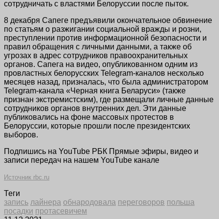
сотрудничать с властями Белоруссии после пыток.
8 декабря Сапеге предъявили окончательное обвинение
по статьям о разжигании социальной вражды и розни,
преступлении против информационной безопасности и
правил обращения с личными данными, а также об
угрозах в адрес сотрудников правоохранительных
органов. Сапега на видео, опубликованном одним из
провластных белорусских Telegram-каналов несколько
месяцев назад, призналась, что была администратором
Telegram-канала «Черная книга Беларуси» (также
признан экстремистским), где размещали личные данные
сотрудников органов внутренних дел. Эти данные
публиковались на фоне массовых протестов в
Белоруссии, которые прошли после президентских
выборов.
Подпишись на YouTube РБК Прямые эфиры, видео и
записи передач на нашем YouTube канале
Источник rbc.ru
Теги
запись
лайнера
обнародовала
переговоров
польша
посадки
протасевичем