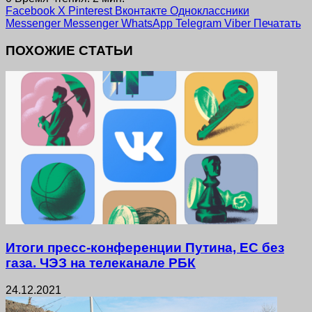
Facebook
X
Pinterest
Вконтакте
Одноклассники
Messenger
Messenger
WhatsApp
Telegram
Viber
Печатать
ПОХОЖИЕ СТАТЬИ
Итоги пресс-конференции Путина, ЕС без
газа. ЧЭЗ на телеканале РБК
24.12.2021