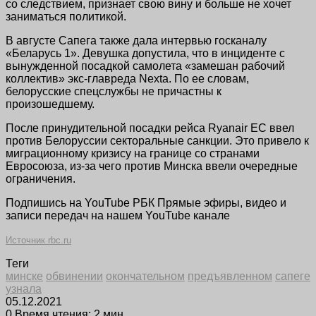
со следствием, признает свою вину и больше не хочет
заниматься политикой.
В августе Сапега также дала интервью госканалу
«Беларусь 1». Девушка допустила, что в инциденте с
вынужденной посадкой самолета «замешан рабочий
коллектив» экс-главреда Nexta. По ее словам,
белорусские спецслужбы не причастны к
произошедшему.
После принудительной посадки рейса Ryanair ЕС ввел
против Белоруссии секторальные санкции. Это привело к
миграционному кризису на границе со странами
Евросоюза, из-за чего против Минска ввели очередные
ограничения.
Подпишись на YouTube РБК Прямые эфиры, видео и
записи передач на нашем YouTube канале
Источник rbc.ru
Теги
минске
обвинении
окончательном
предъявленном
сапеге
узнала
05.12.2021
0
Время чтения: 2 мин.