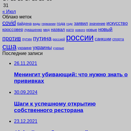
31
« Июл
Облако меток
covid
заявил
искусство
года
байдена
значение
виды
германии
году
новый
кроссовер
назвал
новые
лукашенко
мид
нато
нового
россии
против
путина
санкции
путин
спорта
россией
сша
украины
украине
ученые
Последние записи
26.11.2021
Менингит убивающий: что нужно знать о
прививках
30.09.2024
Шаги к успешному открытию
собственного ресторана
23.12.2021