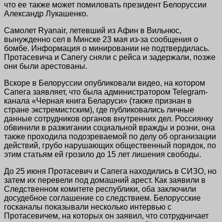
что ее также может помиловать президент Белоруссии
Александр Лукашенко.
Самолет Ryanair, летевший из Афин в Вильнюс,
вынужденно сел в Минске 23 мая из-за сообщения о
бомбе. Информация о минировании не подтвердилась.
Протасевича и Сапегу сняли с рейса и задержали, позже
они были арестованы.
Вскоре в Белоруссии опубликовали видео, на котором
Сапега заявляет, что была администратором Telegram-
канала «Черная книга Беларуси» (также признан в
стране экстремистским), где публиковались личные
данные сотрудников органов внутренних дел. Россиянку
обвинили в разжигании социальной вражды и розни, она
также проходила подозреваемой по делу об организации
действий, грубо нарушающих общественный порядок, по
этим статьям ей грозило до 15 лет лишения свободы.
До 25 июня Протасевич и Сапега находились в СИЗО, но
затем их перевели под домашний арест. Как заявили в
Следственном комитете республики, оба заключили
досудебное соглашение со следствием. Белорусские
госканалы показывали несколько интервью с
Протасевичем, на которых он заявил, что сотрудничает