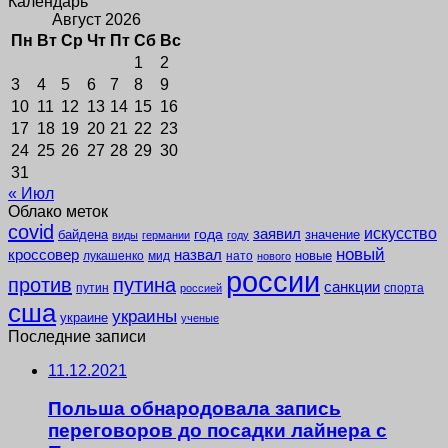
Календарь
Август 2026
Пн
Вт
Ср
Чт
Пт
Сб
Вс
1
2
3
4
5
6
7
8
9
10
11
12
13
14
15
16
17
18
19
20
21
22
23
24
25
26
27
28
29
30
31
« Июл
Облако меток
covid
заявил
искусство
года
байдена
значение
виды
германии
году
новый
кроссовер
назвал
новые
лукашенко
мид
нато
нового
россии
против
путина
санкции
путин
спорта
россией
сша
украины
украине
ученые
Последние записи
11.12.2021
Польша обнародовала запись
переговоров до посадки лайнера с