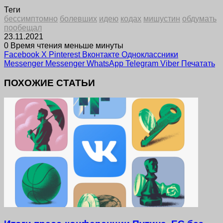
Теги
бессимптомно
болевших
идею
кодах
мишустин
обдумать
пообещал
23.11.2021
0
Время чтения меньше минуты
Facebook
X
Pinterest
Вконтакте
Одноклассники
Messenger
Messenger
WhatsApp
Telegram
Viber
Печатать
ПОХОЖИЕ СТАТЬИ