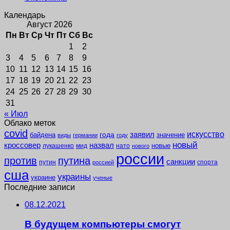
Календарь
Август 2026
Пн
Вт
Ср
Чт
Пт
Сб
Вс
1
2
3
4
5
6
7
8
9
10
11
12
13
14
15
16
17
18
19
20
21
22
23
24
25
26
27
28
29
30
31
« Июл
Облако меток
covid
заявил
искусство
года
байдена
значение
виды
германии
году
новый
кроссовер
назвал
новые
лукашенко
мид
нато
нового
россии
против
путина
санкции
путин
спорта
россией
сша
украины
украине
ученые
Последние записи
08.12.2021
В будущем компьютеры смогут