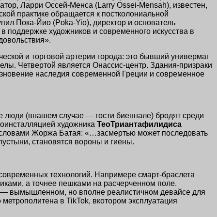
ор, Ларри Оссей-Менса (Larry Ossei-Mensah), известен,
рской практике обращается к постколониальной
упил
Пока-Йио
(
Poka-Yio
), директор и основатель
в поддержке художников и современного искусства в
удовольствия».
еской и торговой артерии города: это бывший универмаг
лы. Четвертой является Онассис-центр. Здания-призраки
езновение наследия современной Греции и современное
 люди (внашем случае — гости биеннале) бродят среди
еоинсталляцией художника
ТеоТриантафилидиса
ясь словами Жоржа Батая: «…засмертью может последовать
устыни, становятся вороны и гиены.
 современных технологий. Напримере смарт-браслета
тниками, а точнее пешками на расчерченном поле.
ar» — вымышленном, но вполне реалистичном девайсе для
метрополитена в TikTok, вкотором эксплуатация