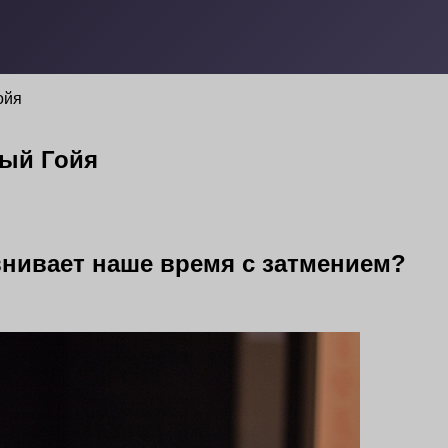
ойя
ный Гойя
внивает наше время с затмением?