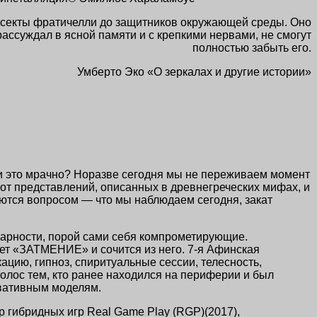
т секты фратичелли до защитников окружающей среды. Оно
ассуждал в ясной памяти и с крепкими нервами, не смогут
полностью забыть его.
Умберто Эко «О зеркалах и другие истории»
это мрачно? Норазве сегодня мы не переживаем момент
от представлений, описанных в древнегреческих мифах, и
ются вопросом — что мы наблюдаем сегодня, закат
арности, порой сами себя компрометирующие.
ает «ЗАТМЕНИЕ» и сочится из него.
7-я Афинская
цию, гипноз, спиритуальные сессии, телесность,
голос тем, кто ранее находился на периферии и был
рвативным моделям.
р гибридных игр Real Game Play (RGP)(2017),