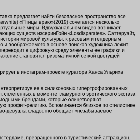
тавка предлагает найти безопасное пространство все
terwhite) «Птицы враю»(2019) сочетается несколько
ртуальные миры. Вдвухканальном видео возникает
ющих существ изсерииГойи «Losdisparates». Саттеруайт,
 истории мировой культуры, к расовым и гендерным
ого и воображаемого в основе поисков художника лежит
нпереводит в цифровую среду элементы ее графики и
ражение становятся ризоматичной сеткой цветущей
рирует в инстаграм-проекте куратора Ханса Ульриха
, интерпретируя ее в силиконовых гипертрофированных
, сплетенных в моменте гламурного эротического экстаза,
 модными брендами, которые олицетворяют
вую профит-религию. Вспоминается близкое по стилистике
ромо-девушка сладостно обещает «незабываемое
мстердаме, превращенного в туристический аттракцион.