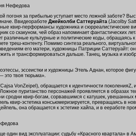
асия Нефедова
рой погоня за прибылью уступает место ложной заботе? Выс
 иначе. Ввидеоработе
Джейколби Саттеруайта
(Jacolby Sat
ные квир-перформансы художника и сюрреалистические ви
к со скакуном, чей образ напоминает фантастических лета
ет различные культурные и политические коды, обращаясь к
рнете треш-контенту. Помимо синтеза реального, виртуальн
зведениям его матери, художницы Патриции Саттеруайт: о
жить и трансформироваться дальше. Танец, музыка и изоб
оэтессы, эссеистки и художницы Этель Аднан, которое фигу
— это твоя тюрьма».
(Cajsa VonZeipel), обращается к идентичности поколенияZ
 Ложное пуританство персонажей проявляется в образах тел
ни сродни квир-богам, сорвавшимся с катушек, увешанных
йпель квир-эстетика консьюмеризируется, превращаясь в но
ейпель, она обращается к эстетике хайпа, и в ееработе п
Нефедова
е один вид эксплуатации: судьбу «Красного квартала» в А