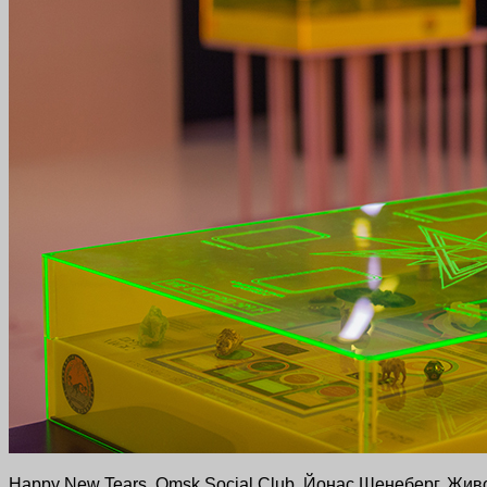
Happy New Tears, Omsk Social Club, Йонас Шенеберг. Жи