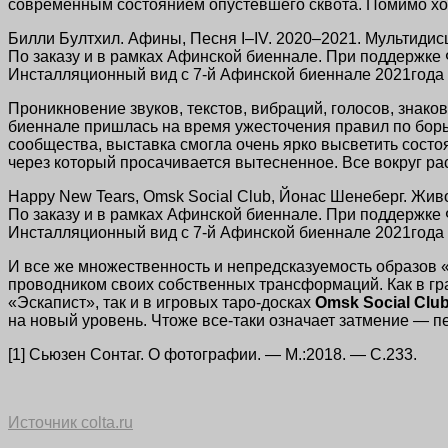
современным состоянием опустевшего сквота. Помимо хон
Билли Бултхил. Афины, Песня I–IV. 2020–2021. Мультидис
По заказу и в рамках Афинской биеннале. При поддержке 
Инсталляционный вид с 7-й Афинской биеннале 2021го
Проникновение звуков, текстов, вибраций, голосов, знак
биеннале пришлась на время ужесточения правил по борь
сообщества, выставка смогла очень ярко высветить сост
через который просачивается вытесненное. Все вокруг рас
Happy New Tears, Omsk Social Club, Йонас Шенеберг. Жив
По заказу и в рамках Афинской биеннале. При поддержке 
Инсталляционный вид с 7-й Афинской биеннале 2021го
И все же множественность и непредсказуемость образов
проводником своих собственных трансформаций. Как в г
«Эскапист», так и в игровых
таро-досках
Omsk Social Cl
на новый уровень. Чтоже
все-таки
означает затмение — пе
[1] Сьюзен Сонтаг. О фотографии. — М.:2018. — С.233.
Источник colta.ru