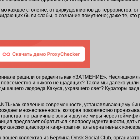
о каждое столетие, от циркуцеллионов до террористов, о
идающих были слабы, а сознание помутнено; даже те, кто р
ннале решили определить как «ЗАТМЕНИЕ». Неслишкомли 
 повсеместно и никого не щадящих? Такли мы далеко ушли 
дышащего людоеда Какуса, укравшего свет? Кураторы зада
NTI» как кявлению современности, устанавливающему бин
орождает множественность, которая повсеместно пронизыв
ранства, пограничные зоны и другие миры через геймифика
иция предлагает обратиться к вопросу идентичности, дать 
фриканских диаспор и
квир-практик
, альтернативных консе
о вошел коллектив из Берлина Omsk Social Club, организато