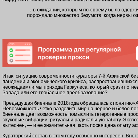
…в ожидании, которым
по-своему
было одержим
порождало множество безумств, когда нервы ож
Итак, ситуацию современности кураторы
7-й Афинской
бие
пандемии и экономического кризиса, распространившихся
неожидаемли мы прихода Геркулеса, который сразит огне
Запада или его глобальное преобразование?
Предыдущая биеннале 2018года обращалась к понятию«A
Невозможность четко разделить мир на черное и белое п
биеннале дает возможность помыслить гетерогенные прост
звуковые вибрации, ритуалы и радикальную заботу. Экспоз
вытеснен, — и ее значительная часть посвящена опыту а
Кураторский состав в этом году особенно интересен. Внег