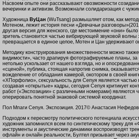
Насвоем опыте они рассказывают овозможности созидани
вечеринки и активизм. Возможнали солидаризация с чужим
Художница
ВуЦан
(WuTsang) размышляет отом, как метод
Мотеном, лежит история песни «Девчачьи разговоры»(201
другая версия для женского, где местоимение «они» был
зритель становится частью вибрирующей звуковой волны 
превращается в единое целое, Мотен и Цан удерживают 
Методику конструирования множественности можно такж
видимости», часто драпируя фотографируемые планы, за
нетолько ускользает от нашего взгляда, но и опосредова
«сценой», публика, стоящая напротив снимка, оказываетс
вожделение от обладания камерой, окотором в своей кни
«ХПорфолио», сексуальность для Сепуя является частью
создавая «открытые» кадры, сегодня Сепуя критикует кон
работ («Экспозиции» с различными номерами) являются ч
оперировать понятной знаковой системой координат.
Пол Мпаги Сепуя. Экспозиция. 2017© Анастасия Нефедо
Подходом к пересмотру политического потенциала искус
художник запомнился всем по синтетическому треку для 
инструменты и акустические динамики воспроизводят тре
офлайн и онлайн реальности, Бултел призывает через акус