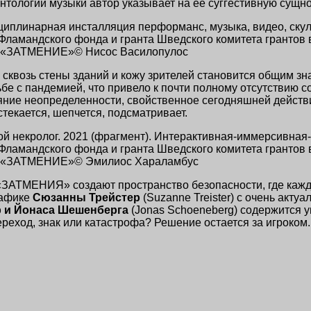
тологии музыки автор указывает на ее суггестивную сущно
циплинарная инсталляция перформанс, музыка, видео, скул
Фламандского фонда и гранта Шведского комитета грантов в
да «ЗАТМЕНИЕ»© Нисос Василопулос
ов сквозь стены зданий и кожу зрителей становится общим
бе с пандемией, что привело к почти полному отсутствию 
ояние неопределенности, свойственное сегодняшней действ
текается, шепчется, подсматривает.
ой некролог. 2021 (фрагмент). Интерактивная-иммерсивная
Фламандского фонда и гранта Шведского комитета грантов в
да «ЗАТМЕНИЕ»© Эмилиос Хараламбус
 «ЗАТМЕНИЯ» создают пространство безопасности, где каж
рафике
Сюзанны Трейстер
(Suzanne Treister) с очень акт
ub и Йонаса Шешенберга
(Jonas Schoeneberg) содержится 
реход, знак или катастрофа? Решение остается за игроком.