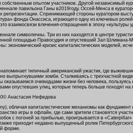
собственным опытом участников. Другой независимый курат
биеннале павильона Ганы в2019году. Оссей-Менса в курато
 их репрезентации. Спринимающей стороны куратором выст
тура» фонда Онассиса, играющего одну из ключевых ролей 
 это взаимосвязи влечения-отвращения в эпоху «культуры 
нале символичны. Три из них находятся в центре туристич
енной площадью Правосудия и опустевший Зал Шлимана-Ме
ы: экономический кризис капиталистических моделей, исч
напоминает типичный американский ужастик, где выжившие
пно выпрыгнувшими зомби. Сталкиваясь с трехчастной вид
0), мы оказываемся очевидцами жизни без человека, пользу
ами опустевших улиц, которые теперь больше походят на п
2020© Анастасия Нефедова
ny), обличая капиталистические механизмы как фундамент
транство игры в офлайн, где сами зрители становятся учас
кобок с погоней за прибылью, проигрывается в «Caterpill
также приходит недавно выпущенный ролик Петербургского 
ой форме.