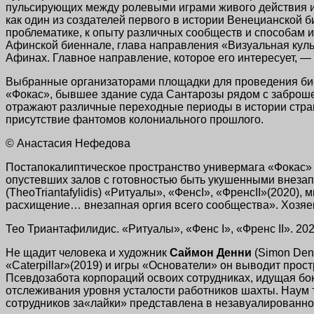
пульсирующих между ролевыми играми живого действия и 
как один из создателей первого в истории Венецианской 
проблематике, к опыту различных сообществ и способам
Афинской биеннале, глава направления «Визуальная куль
Афинах. Главное направление, которое его интересует, —
Выбранные организаторами площадки для проведения биен
«Фокас», бывшее здание суда Сантарозы рядом с заброш
отражают различные переходные периоды в истории стран
присутствие фантомов колониального прошлого.
© Анастасия Нефедова
Постапокалиптическое пространство универмага «Фокас» 
опустевших залов с готовностью быть укушенными внеза
(TheoTriantafylidis) «Ритуалы», «ФенсI», «ФренсII»(202
расхищение… внезапная оргия всего сообщества». Хозяев
Тео Триантафилидис. «Ритуалы», «Фенс I», «Френс II». 
Не щадит человека и художник
Саймон Денни
(Simon Den
«Caterpillar»(2019) и игры «Основатели» он выводит прос
Псевдозабота корпораций освоих сотрудниках, идущая бо
отслеживания уровня усталости работников шахты. Наум 
сотрудников за«лайки» представлена в незавуалированн