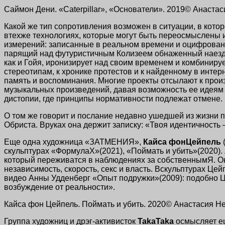
Саймон Дени. «Caterpillar», «Основатели». 2019© Анаст
Какой же тип сопротивления возможен в ситуации, в кото
втехже технологиях, которые могут быть переосмыслены
измерений: записанные в реальном времени и оцифрован
парящий над футуристичным Колизеем обнаженный наездни
как и Гойя, иронизирует над своим временем и комбиниру
стереотипам, к хронике протестов и к найденному в инте
память и воспоминания. Многие проекты отсылают к прои
музыкальных произведений, давая возможность ее идеям 
дистопии, где принципы нормативности подлежат отмене.
О том же говорит и послание недавно ушедшей из жизни п
Обриста. Вруках она держит записку: «Твоя идентичность 
Еще одна художница «ЗАТМЕНИЯ»,
Кайса фонЦейпель
скульптурах «ФормулаX»(2021), «Поймать и убить»(2020).
который переживатся в наблюдениях за собственнымЯ. О
независимость, скорость, секс и власть. Вскульптурах Це
видео Анны Удденберг «Опыт подружки»(2009): подобно Ц
возбуждение от реальности».
Кайса фон Цейпель. Поймать и убить. 2020© Анастасия 
Группа художниц и дрэг-активисток
TakaTaka
осмысляет ещ