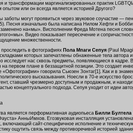
я и трансформации маргинализированных практик LGBTQIA
 опытом или он всегда является историей Другого?
ы заботы могут проявиться через звуковое соучастие — пе
5). Песня изначально была написана Нилом Хефти и Бобби 
о заменено на«мы». Висполнении Фреда Мотена песня словн
этого«мы». Видео показывает пересечение и сопричастност
ощущение множественности.
е проследить в фотографиях
Пола Мпаги Сепуя
(Paul Mpag
 складками которых запечатлены обнаженные тела автора 
нно исследует нас сквозь предметы, появляющиеся в кадре
я на первом плане в беззащитной позиции. Это создает инв
ге «Офотографии» говорила Сьюзен Зонтаг[1]. Как и в зна
 политического высказывания. Ноесли
в 70-е
искусство бро
тент, ставший чрезмерно доступным и продажным, и находи
астью концептуального подхода. Сепуя уходит от идеи авт
ва
ства является перформативная аудиопьеса
Билли Бултела
«Фауста» АнныИмхов. Егозвуковая инсталляция установлен
к, включающий сайт-специфичное исполнение и техническу
тику ощутить связь между противоречивой историей здания 