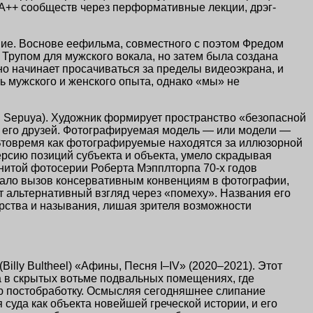
++ сообществ через перформативные лекции, дрэг-
ние. Воснове еефильма, совместного с поэтом Фредом
Трупом для мужского вокала, но затем была создана
о начинает просачиваться за пределы видеоэкрана, и
ь мужского и женского опыта, однако «мы» не
i Sepuya). Художник формирует пространство «безопасной
и его друзей. Фотографируемая модель — или модели —
. Втовремя как фотографируемые находятся за иллюзорной
ерсию позиций субъекта и объекта, умело скрадывая
менитой фотосерии Роберта Мэпплторпа
70-х годов
сало вызов консервативным конвенциям в фотографии,
т альтернативный взгляд через «помеху». Названия его
орства и называния, лишая зрителя возможности
(Billy Bultheel) «Афины,
Песня I–IV
»
(2020–2021)
. Этот
а в скрытых вотьме подвальных помещениях, где
ю постобработку. Осмысляя сегодняшнее слипание
cуда как объекта новейшей греческой истории, и его