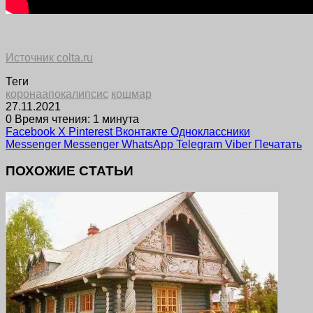
Источник colta.ru
Теги
коронаапокалипсис
кошмар
27.11.2021
0
Время чтения: 1 минута
Facebook
X
Pinterest
Вконтакте
Одноклассники
Messenger
Messenger
WhatsApp
Telegram
Viber
Печатать
ПОХОЖИЕ СТАТЬИ