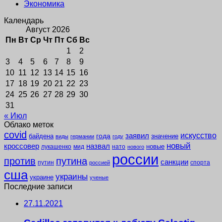
Экономика
Календарь
Август 2026
Пн
Вт
Ср
Чт
Пт
Сб
Вс
1
2
3
4
5
6
7
8
9
10
11
12
13
14
15
16
17
18
19
20
21
22
23
24
25
26
27
28
29
30
31
« Июл
Облако меток
covid
заявил
искусство
года
байдена
значение
виды
германии
году
новый
кроссовер
назвал
новые
лукашенко
мид
нато
нового
россии
против
путина
санкции
путин
спорта
россией
сша
украины
украине
ученые
Последние записи
27.11.2021