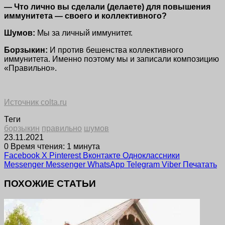
— Что лично вы сделали (делаете) для повышения
иммунитета — своего и коллективного?
Шумов:
Мы за личный иммунитет.
Борзыкин:
И против бешенства коллективного
иммунитета. Именно поэтому мы и записали композицию
«Правильно».
Источник colta.ru
Теги
борзыкин
правильно
шумов
23.11.2021
0
Время чтения: 1 минута
Facebook
X
Pinterest
Вконтакте
Одноклассники
Messenger
Messenger
WhatsApp
Telegram
Viber
Печатать
ПОХОЖИЕ СТАТЬИ