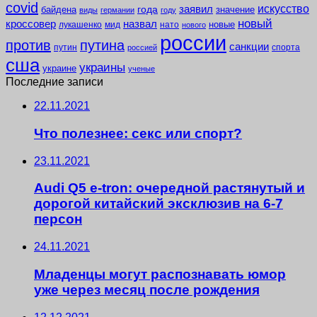
covid
заявил
искусство
года
байдена
значение
виды
германии
году
новый
кроссовер
назвал
новые
лукашенко
мид
нато
нового
россии
против
путина
санкции
путин
спорта
россией
сша
украины
украине
ученые
Последние записи
22.11.2021
Что полезнее: секс или спорт?
23.11.2021
Audi Q5 e-tron: очередной растянутый и
дорогой китайский эксклюзив на 6-7
персон
24.11.2021
Младенцы могут распознавать юмор
уже через месяц после рождения