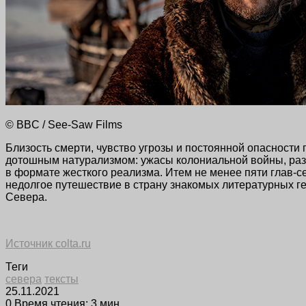
© BBC / See-Saw Films
Близость смерти, чувство угрозы и постоянной опасности
дотошным натурализмом: ужасы колониальной войны, раз
в формате жесткого реализма. Итем не менее пяти
глав-с
недолгое путешествие в страну знакомых литературных ге
Севера.
Источник colta.ru
Теги
севера
тексты
25.11.2021
0
Время чтения: 3 мин.