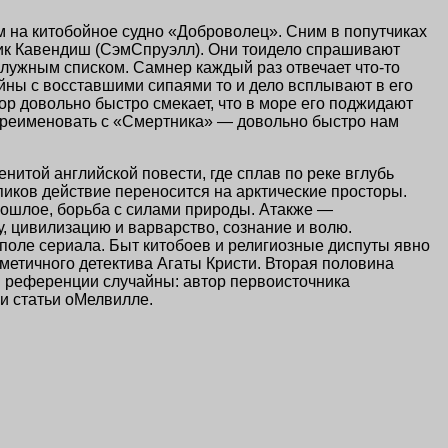
 на китобойное судно «Доброволец». Сним в попутчиках
ник Кавендиш (СэмСпруэлл). Они тоидело спрашивают
служным списком. Самнер каждый раз отвечает что-то
ойны с восставшими сипаями то и дело всплывают в его
ор довольно быстро смекает, что в море его поджидают
переименовать с «Смертника» — довольно быстро нам
итой английской повести, где сплав по реке вглубь
иков действие переносится на арктические просторы.
рошлое, борьба с силами природы. Атакже —
, цивилизацию и варварство, сознание и волю.
поле сериала. Быт китобоев и религиозные диспуты явно
метичного детектива Агаты Кристи. Вторая половина
и референции случайны: автор первоисточника
и статьи оМелвилле.