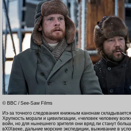
© BBC / See-Saw Films
Из-за точного следования книжным канонам складываетс
Хрупкость морали и цивилизации, «человек человеку вол
войн, но для нынешнего зрителя они вряд ли станут боль
вXIXвеке, дальние морские экспедиции, выживание в усло