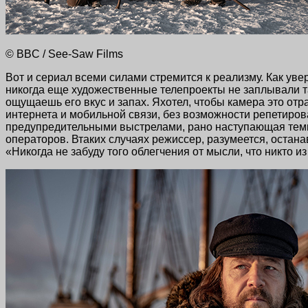
© BBC / See-Saw Films
Вот и сериал всеми силами стремится к реализму. Как ув
никогда еще художественные телепроекты не заплывали т
ощущаешь его вкус и запах. Яхотел, чтобы камера это от
интернета и мобильной связи, без возможности репетиров
предупредительными выстрелами, рано наступающая темнот
операторов. Втаких случаях режиссер, разумеется, остан
«Никогда не забуду того облегчения от мысли, что никто из