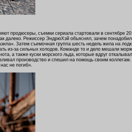
еряют продюсеры, съемки сериала стартовали в сентябре 2
ак далеко. Режиссер ЭндрюХэй объяснял, зачем понадобило
разила». Затем съемочная группа шесть недель жила на лод
ать из-за сильных холодов. Команде то и дело мешали мор
а, а также куски морского льда, которые вдруг откалывал
авливал производство и спешил на помощь своим коллегам.
 нас не погиб».