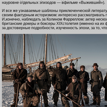
науровне отдельных эпизодов — вфильме «Выживший»).
И все же узнаваемые шаблоны приключенческой литерату
своим фактурным историзмом: интересно рассматривать п
И,конечно, наблюдать за Колином Фарреллом: актер нескол
британские докеры и боксеры XIXстолетия (именно на их ф
за достоверные подробности, изученность эпохи, за то, ч