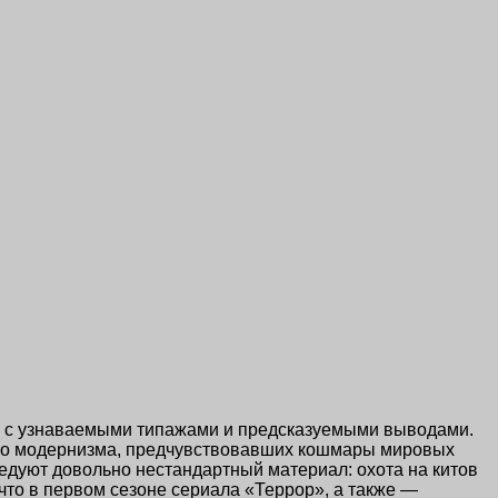
я с узнаваемыми типажами и предсказуемыми выводами.
него модернизма, предчувствовавших кошмары мировых
едуют довольно нестандартный материал: охота на китов
что в первом сезоне сериала «Террор», а также —