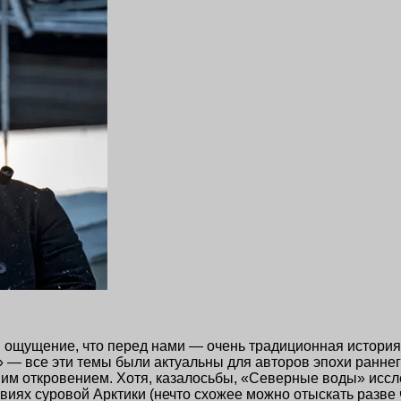
я ощущение, что перед нами — очень традиционная истори
к» — все эти темы были актуальны для авторов эпохи ран
шим откровением. Хотя, казалосьбы, «Северные воды» иссл
виях суровой Арктики (нечто схожее можно отыскать разве 