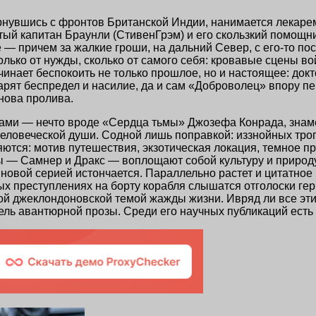
рнувшись с фронтов Британской Индии, нанимается лекарем
атый капитан Браунли (СтивенГрэм) и его скользкий помощ
 — причем за жалкие гроши, на дальний Север, с его-то по
олько от нужды, сколько от самого себя: кровавые сцены в
инает беспокоить не только прошлое, но и настоящее: докт
арят беспредел и насилие, да и сам «Доброволец» впору 
онова пролива.
ами — нечто вроде «Сердца тьмы» Джозефа Конрада, знамен
ловеческой души. Содной лишь поправкой: иззнойных троп
тся: мотив путешествия, экзотическая локация, темное п
ы — Самнер и Дракс — воплощают собой культуру и природу
овой серией истончается. Параллельно растет и цитатное 
х преступлениях на борту корабля слышатся отголоски гер
ой джеклондоновской темой жажды жизни. Ивряд ли все эт
ль авантюрной прозы. Среди его научных публикаций есть 