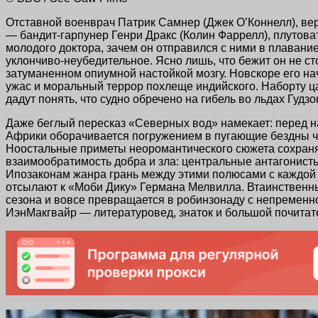
Отставной военврач Патрик Самнер (Джек О’Коннелл), ве
— бандит-гарпунер Генри Дракс (Колин Фаррелл), плутов
молодого доктора, зачем он отправился с ними в плавание
уклончиво-неубедительное. Ясно лишь, что бежит он не ст
затуманенном опиумной настойкой мозгу. Новскоре его нач
ужас и моральный террор похлеще индийского. Наборту ц
дадут понять, что судно обречено на гибель во льдах Гудз
Даже беглый пересказ «Северных вод» намекает: перед н
Африки оборачивается погружением в пугающие бездны че
Ноостальные приметы неоромантического сюжета сохраняю
взаимообратимость добра и зла: центральные антагонист
Ипозаконам жанра грань между этими полюсами с каждой н
отсылают к «Моби Дику» Германа Мелвилла. Втаинственны
сезона и вовсе превращается в робинзонаду с непременн
ИэнМакгвайр — литературовед, знаток и большой почитате