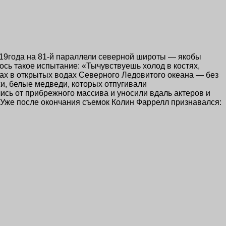
019года
на 81-й параллели
северной широты — якобы
сь такое испытание: «Тычувствуешь холод в костях,
ках в открытых водах Северного Ледовитого океана — без
жи, белые медведи, которых отпугивали
ись от прибрежного массива и уносили вдаль актеров и
 Уже после окончания съемок Колин Фаррелл признавался: