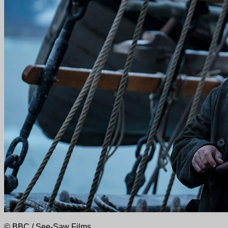
© BBC / See-Saw Films