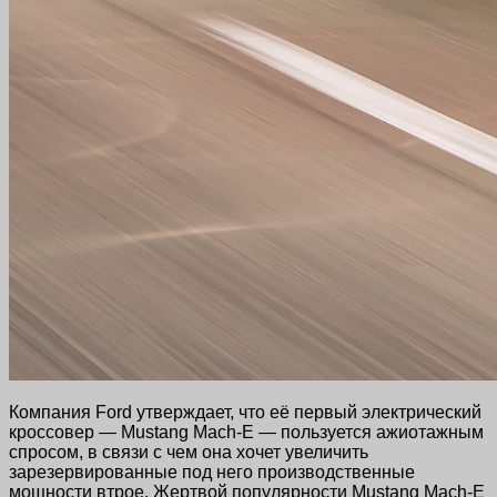
Компания Ford утверждает, что её первый электрический
кроссовер — Mustang Mach-E — пользуется ажиотажным
спросом, в связи с чем она хочет увеличить
зарезервированные под него производственные
мощности втрое. Жертвой популярности Mustang Mach-E