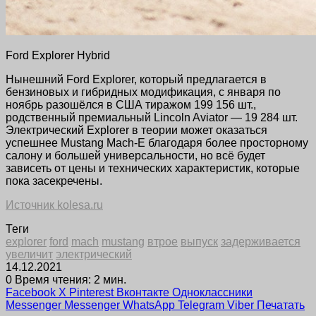
Ford Explorer Hybrid
Нынешний Ford Explorer, который предлагается в
бензиновых и гибридных модификация, с января по
ноябрь разошёлся в США тиражом 199 156 шт.,
родственный премиальный Lincoln Aviator — 19 284 шт.
Электрический Explorer в теории может оказаться
успешнее Mustang Mach-E благодаря более просторному
салону и большей универсальности, но всё будет
зависеть от цены и технических характеристик, которые
пока засекречены.
Источник kolesa.ru
Теги
explorer
ford
mach
mustang
втрое
выпуск
задерживается
увеличит
электрический
14.12.2021
0
Время чтения: 2 мин.
Facebook
X
Pinterest
Вконтакте
Одноклассники
Messenger
Messenger
WhatsApp
Telegram
Viber
Печатать