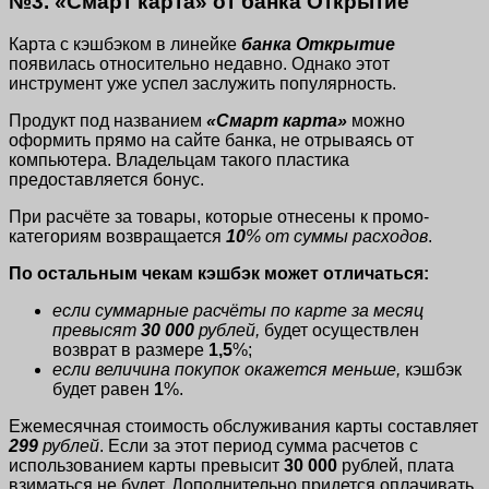
№3. «Смарт карта» от банка Открытие
Карта с кэшбэком в линейке
банка Открытие
появилась относительно недавно. Однако этот
инструмент уже успел заслужить популярность.
Продукт под названием
«Смарт карта»
можно
оформить прямо на сайте банка, не отрываясь от
компьютера. Владельцам такого пластика
предоставляется бонус.
При расчёте за товары, которые отнесены к промо-
категориям возвращается
10
% от суммы расходов
.
По остальным чекам кэшбэк может отличаться:
если суммарные расчёты по карте за месяц
превысят
30 000
рублей,
будет осуществлен
возврат в размере
1,5
%;
если величина покупок окажется меньше,
кэшбэк
будет равен
1
%.
Ежемесячная стоимость обслуживания карты составляет
299
рублей
. Если за этот период сумма расчетов с
использованием карты превысит
30 000
рублей, плата
взиматься не будет. Дополнительно придется оплачивать