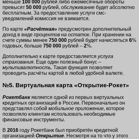
меньше
100 000
рублей либо ежемесячные обороты
превысят
50 000
рублей, обслуживание будет абсолютно
бесплатным. За предоставление услуги смс-
уведомлений комиссия не взимается.
По карте
«Расчётная»
предусмотрен дополнительный
доход в виде
процентов на остаток
. При хранении на
счете суммы менее
750 000
рублей будет начисляться
6
%
годовых, больше
750 000
рублей –
2
%.
Дополнительно к карте предоставляется
услуга
страхования
. Еще один полезный бонус –
мультивалютность
. Такая функция позволяет
проводить расчёты картой в любой удобной валюте.
№5. Виртуальная карта «Открытие-Рокет»
Рокетбанк
является одной из первых виртуальных
кредитных организаций в России. Первоначально он
представлял собой
мобильное приложение
, которое
позволяло клиентам использовать необходимые
финансовые инструменты.
В
2016
году Рокетбанк был приобретён кредитной
организацией
Открытие
. Несмотря на то что у этого