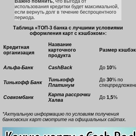
Важно помнить,
что выгода от
использования кредитки будет максимальной,
если вернуть долг в течение беспроцентного
периода.
Таблица «ТОП-3 банка с лучшими условиями
оформления карт с кэшбэком»:
Название
Кредитная
карточного
Размер кэшбэк
организация
продукта
Альфа-Банк
CashBack
До
10
%
Тинькофф
До
30
% по
Тинькофф Банк
Платинум
спецпредложен
Карта рассрочки
Совкомбанк
До
1,5
%
Халва
*Актуальную информацию по условиям получения
банковских карт смотрите на официальных сайтах.