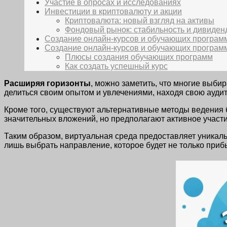
Участие в опросах и исследованиях
Инвестиции в криптовалюту и акции
Криптовалюта: новый взгляд на активы
Фондовый рынок: стабильность и дивиде
Создание онлайн-курсов и обучающих програм
Создание онлайн-курсов и обучающих програм
Плюсы создания обучающих программ
Как создать успешный курс
Расширяя горизонты
, можно заметить, что многие выби
делиться своим опытом и увлечениями, находя свою аудит
Кроме того, существуют альтернативные методы ведения 
значительных вложений, но предполагают активное участи
Таким образом, виртуальная среда предоставляет уникаль
лишь выбрать направление, которое будет не только прибы