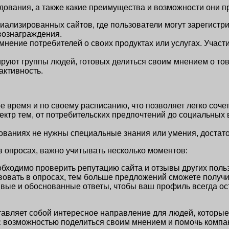
дования, а также какие преимущества и возможности они п
ализированных сайтов, где пользователи могут зарегистри
вознаграждения.
нение потребителей о своих продуктах или услугах. Участи
руют группы людей, готовых делиться своим мнением о тов
активность.
е время и по своему расписанию, что позволяет легко сочет
ктр тем, от потребительских предпочтений до социальных 
дованиях не нужны специальные знания или умения, достат
в опросах, важно учитывать несколько моментов:
ходимо проверить репутацию сайта и отзывы других поль
вовать в опросах, тем больше предложений сможете получит
ивые и обоснованные ответы, чтобы ваш профиль всегда о
тавляет собой интересное направление для людей, которые
 с возможностью поделиться своим мнением и помочь компа