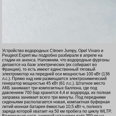
Устройство водородных Citroen Jumpy, Opel Vivaro и
Peugeot Expert мы подробно разбирали в апреле на
стадии их анонса. Напомним, что водородные фургоны
делаются на базе электрических (их собирают во
Франции), то есть имеют единственный тяговый
электромотор на передней оси мощностью 100 кВт (136
л.с.). Прямо над ним размещается электрохимический
генератор мощностью 45 кВт (61 л.с.). Штатное место
АКБ занимают три композитных баллона, где под
давлением 700 бар хранится 4,4 кг водорода, их полная
заправка занимает всего три минуты. Под передними
сиденьями располагается новая, компактная буферная
литий-ионная батарея ёмкостью 10,5 кВт·ч, полного
заряда которой хватает на 50 км пробега по циклу WLTP.
Водородная часть силовой установки даёт 350 км на