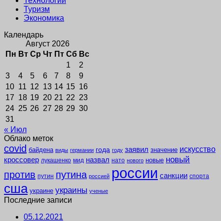
Технологии
Туризм
Экономика
Календарь
Август 2026
Пн
Вт
Ср
Чт
Пт
Сб
Вс
1
2
3
4
5
6
7
8
9
10
11
12
13
14
15
16
17
18
19
20
21
22
23
24
25
26
27
28
29
30
31
« Июл
Облако меток
covid
заявил
искусство
года
байдена
значение
виды
германии
году
новый
кроссовер
назвал
новые
лукашенко
мид
нато
нового
россии
против
путина
санкции
путин
спорта
россией
сша
украины
украине
ученые
Последние записи
05.12.2021