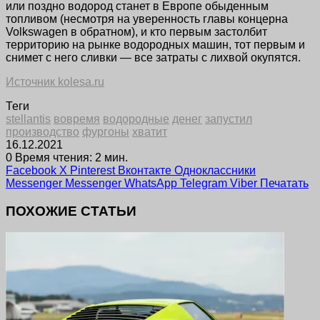
или поздно водород станет в Европе обыденным
топливом (несмотря на уверенность главы концерна
Volkswagen в обратном), и кто первым застолбит
территорию на рынке водородных машин, тот первым и
снимет с него сливки — все затраты с лихвой окупятся.
Источник kolesa.ru
Теги
stellantis
вовремя
водородные
денег
запустил
производство
фургоны
хватит
16.12.2021
0
Время чтения: 2 мин.
Facebook
X
Pinterest
Вконтакте
Одноклассники
Messenger
Messenger
WhatsApp
Telegram
Viber
Печатать
ПОХОЖИЕ СТАТЬИ