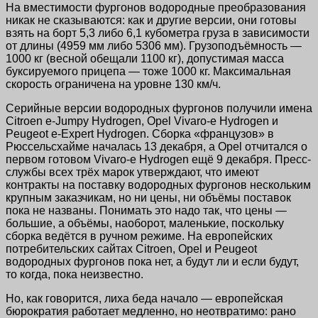
На вместимости фургонов водородные преобразования
никак не сказываются: как и другие версии, они готовы
взять на борт 5,3 либо 6,1 кубометра груза в зависимости
от длины (4959 мм либо 5306 мм). Грузоподъёмность —
1000 кг (весной обещали 1100 кг), допустимая масса
буксируемого прицепа — тоже 1000 кг. Максимальная
скорость ограничена на уровне 130 км/ч.
Серийные версии водородных фургонов получили имена
Citroen e-Jumpy Hydrogen, Opel Vivaro-e Hydrogen и
Peugeot e-Expert Hydrogen. Сборка «французов» в
Рюссельсхайме началась 13 декабря, а Opel отчитался о
первом готовом Vivaro-e Hydrogen ещё 9 декабря. Пресс-
службы всех трёх марок утверждают, что имеют
контракты на поставку водородных фургонов нескольким
крупным заказчикам, но ни цены, ни объёмы поставок
пока не названы. Понимать это надо так, что цены —
большие, а объёмы, наоборот, маленькие, поскольку
сборка ведётся в ручном режиме. На европейских
потребительских сайтах Citroen, Opel и Peugeot
водородных фургонов пока нет, а будут ли и если будут,
то когда, пока неизвестно.
Но, как говорится, лиха беда начало — европейская
бюрократия работает медленно, но неотвратимо: рано