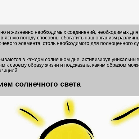
и, но и жизненно необходимых соединений, необходимых дл
и в ясную погоду способны обогатить наш организм разли
лючевого элемента, столь необходимого для полноценного с
рываются в каждом солнечном дне, активизируя уникальны
м к своему образу жизни и подсказать, каким образом мож
озицией.
ем солнечного света