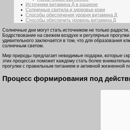
Источники витамина Д в рационе
Солнечные светила и здоровье кожи
Способы обеспечения уровня витамина Д
Способы обеспечить уровень витамина Д
Солнечные дни могут стать источником не только радост
Бодрствование на свежем воздухе и регулярные прогулк
удивительного заключается в том, что для образования к
солнечным светом.
Мир природы предлагает невидимые подарки, которые ск
этих процессах поможет каждому стать более внимательны
прогулки с правильным питанием и активной жизненной п
Процесс формирования под действи