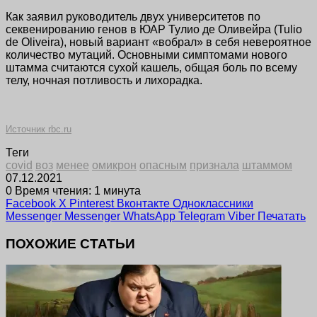
Как заявил руководитель двух университетов по
секвенированию генов в ЮАР Тулио де Оливейра (Tulio
de Oliveira), новый вариант «вобрал» в себя невероятное
количество мутаций. Основными симптомами нового
штамма считаются сухой кашель, общая боль по всему
телу, ночная потливость и лихорадка.
Источник rbc.ru
Теги
covid
воз
менее
омикрон
опасным
признала
штаммом
07.12.2021
0
Время чтения: 1 минута
Facebook
X
Pinterest
Вконтакте
Одноклассники
Messenger
Messenger
WhatsApp
Telegram
Viber
Печатать
ПОХОЖИЕ СТАТЬИ