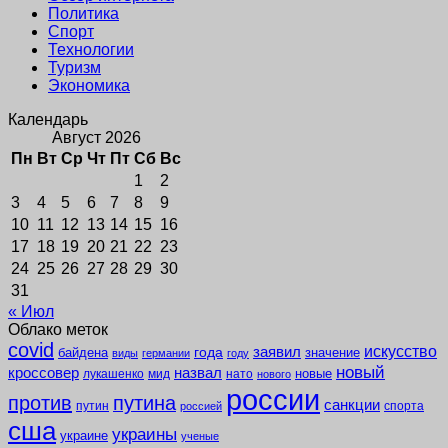
Политика
Спорт
Технологии
Туризм
Экономика
Календарь
Август 2026
Пн
Вт
Ср
Чт
Пт
Сб
Вс
1
2
3
4
5
6
7
8
9
10
11
12
13
14
15
16
17
18
19
20
21
22
23
24
25
26
27
28
29
30
31
« Июл
Облако меток
covid
заявил
искусство
года
байдена
значение
виды
германии
году
новый
кроссовер
назвал
новые
лукашенко
мид
нато
нового
россии
против
путина
санкции
путин
спорта
россией
сша
украины
украине
ученые