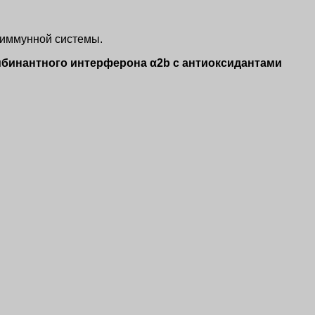
 иммунной системы.
мбинантного интерферона α2b с антиоксидантами