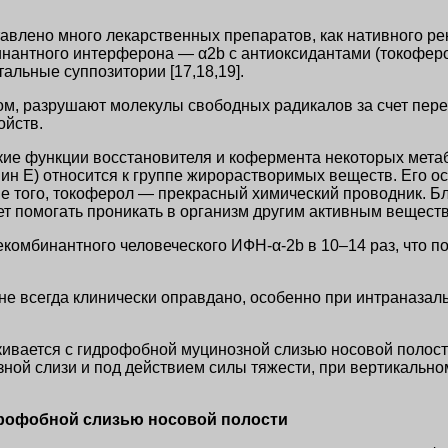
влено много лекарственных препаратов, как нативного рек
антного интерферона — α2b с антиоксидантами (токоферол
альные суппозитории [17,18,19].
м, разрушают молекулы свободных радикалов за счет пере
ойств.
ские функции восстановителя и кофермента некоторых мет
ин Е) относится к группе жирорастворимых веществ. Его 
е того, токоферол — прекрасный химический проводник. Б
т помогать проникать в организм другим активным вещест
омбинантного человеческого ИФН-α-2b в 10–14 раз, что п
не всегда клинически оправдано, особенно при интраназа
вается с гидрофобной муцинозной слизью носовой полости
й слизи и под действием силы тяжести, при вертикальном
идрофобной слизью носовой полости