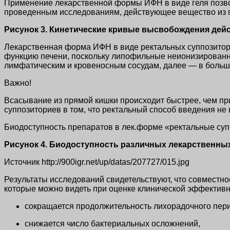
Применение лекарственной формы ИФН в виде геля позвол
проведенным исследованиям, действующее вещество из ге
Рисунок 3. Кинетические кривые высвобождения дей
Лекарственная форма ИФН в виде ректальных суппозитор
функцию печени, поскольку липофильные неионизированн
лимфатическим и кровеносным сосудам, далее — в больш
Важно!
Всасывание из прямой кишки происходит быстрее, чем пр
суппозиториев в том, что ректальный способ введения н
Биодоступность препаратов в лек.форме «ректальные суп
Рисунок 4. Биодоступность различных лекарственны
Источник http://900igr.net/up/datas/207727/015.jpg
Результаты исследований свидетельствуют, что совместно
которые можно видеть при оценке клинической эффектив
сокращается продолжительность лихорадочного пери
снижается число бактериальных осложнений,