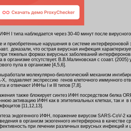
Н I типа наблюдается через 30-40 минут после вирусного 
ые и приобретенные нарушения в системе интерфероновой 
оавт. доказали, что острая вирусная инфекция характериз
но при тяжелых формах вирусных заболеваний интерфероно
 организме отсутствует. В.В.Малиновская с соавт. (2005) 
го пула в организме [4,5,6].
 выработали молекулярно-биологический механизм ингибир
 PA-X, подавляет экспрессию генов клеточного иммунного от
 и отвечают ИФНы I и III типов [7,8].
ения также блокирует синтез ИФН посредством белка ORF9
нюю активацию ИФН как в эпителиальных клетках, так и в 
фоцитов [11,12,13].
теза эндогенного ИФН, поражение вирусом SARS-CoV-2 как 
дения в организм экзогенного интерферона в качестве с
ективность при лечении различных вирусных инфекций и ш