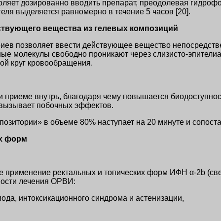
яет дозированно вводить препарат, преодолевая гидрофобн
ля выделяется равномерно в течение 5 часов [20].
ствующего вещества из гелевых композиций
иев позволяет ввести действующее вещество непосредств
ые молекулы свободно проникают через слизисто-эпители
ой круг кровообращения.
и приеме внутрь, благодаря чему повышается биодоступно
е вызывает побочных эффектов.
позитории» в объеме 80% наступает на 20 минуте и сопос
х форм
е применение ректальных и топических форм ИФН α-2b (све
ности лечения ОРВИ:
ода, интоксикационного синдрома и астенизации,