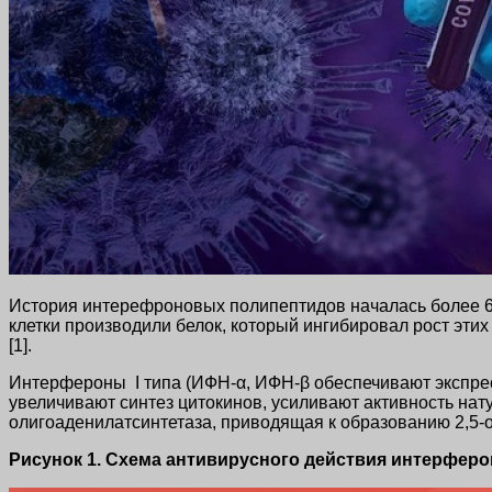
История интерефроновых полипептидов началась более 6
клетки производили белок, который ингибировал рост эти
[1].
Интерфероны I типа (ИФН-α, ИФН-β обеспечивают экспре
увеличивают синтез цитокинов, усиливают активность на
олигоаденилатсинтетаза, приводящая к образованию 2,5-
Рисунок 1. Схема антивирусного действия интерферо