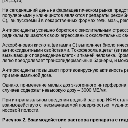
[14,15,16]
На сегодняшний день на фармацевтическом рынке предста
популярными у клиницистов являются препараты рекомбин
С), выпускаемый в лекарственных формах гель, мазь, рект
Антиоксиданты успешно борются с окислительным стрессо
радикалы лишаются своих агрессивных окислительных св
Аскорбиновая кислота (витамин С) выполняет биологиче
антиоксидантными свойствами. Токоферола ацетат (витам
вызывающих повреждение клеток и тканей человека. Кром
легко преодолевает трансэпидермальные барьеры, и може
Антиоксиданты повышают противовирусную активность рек
при минимальной дозе.
Однако, применение малых доз экзогенного интерферона 
случаев содержат невысокую дозу – 3000 МЕ/мл.
При интраназальном введении водный раствор ИФН сталки
взаимодействую с несмачиваемой поверхностью муцинозно
носовой полости.
Рисунок 2. Взаимодействие раствора препарата с г