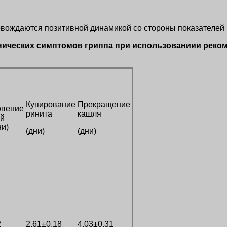
овождаются позитивной динамикой со стороны показателей
инических симптомов гриппа при использованиии реко
Купирование
Прекращение
овение
ринита
кашля
ой
ни)
(дни)
(дни)
2
2,61±0,18
4,03±0,31