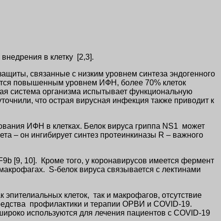
внедрения в клетку [2,3].
защиты, связанные с низким уровнем синтеза эндогенного
уется повышенным уровнем ИФН, более 70% клеток
вая система организма испытывает функциональную
уточнили, что острая вирусная инфекция также приводит к
ования ИФН в клетках. Белок вируса гриппа NS1 может
вета – он ингибирует синтез протеинкиназы R – важного
b [9, 10]. Кроме того, у коронавирусов имеется фермент
макрофагах. S-белок вируса связывается с лектинами
эпителиальных клеток, так и макрофагов, отсутствие
редства профилактики и терапии ОРВИ и COVID-19.
ироко используются для лечения пациентов с COVID-19