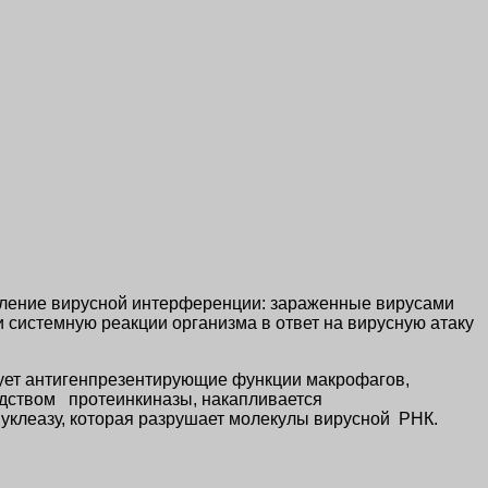
явление вирусной интерференции: зараженные вирусами
 системную реакции организма в ответ на вирусную атаку
ует антигенпрезентирующие функции макрофагов,
редством протеинкиназы, накапливается
нуклеазу, которая разрушает молекулы вирусной РНК.