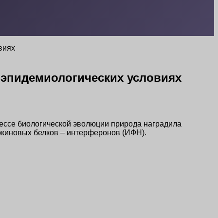
виях
эпидемиологических условиях
цессе биологической эволюции природа наградила
окиновых белков – интерферонов (ИФН).