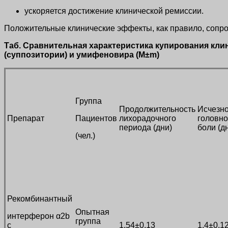
ускоряется достижение клинической ремиссии.
Положительные клинические эффекты, как правило, сопр
Таб. Сравнительная характеристика купирования кл
(суппозитории) и умифеновира (M±m)
Группа
Продолжительность
Исчезн
Препарат
Пациентов
лихорадочного
головн
периода (дни)
боли (д
(чел.)
Рекомбинантный
Опытная
интерферон α2b
группа
с
1,54±0,13
1,4±0,1