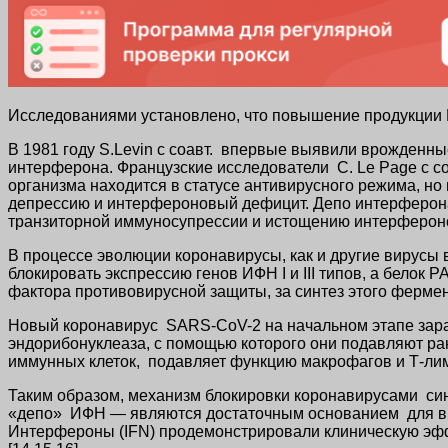
Исследованиями установлено, что повышение продукции ИФ
В 1981 году S.Levin с соавт. впервые выявили врожденн
интерферона. Французские исследователи C. Le Page c с
организма находится в статусе антивирусного режима, 
депрессию и интерфероновый дефицит. Депо интерферона в
транзиторной иммуносупрессии и истощению интерфероново
В процессе эволюции коронавирусы, как и другие вирусы
блокировать экспрессию генов ИФН I и III типов, а белок
фактора противовирусной защиты, за синтез этого фермента
Новый коронавирус SARS-CoV-2 на начальном этапе зараж
эндорибонуклеаза, с помощью которого они подавляют ран
иммунных клеток, подавляет функцию макрофагов и Т-лим
Таким образом, механизм блокировки коронавирусами син
«депо» ИФН — являются достаточным основанием для вве
Интерфероны (IFN) продемонстрировали клиническую эфф