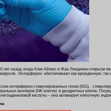
0 лет назад, когда Алик Айзекс и Жан Линдеман открыли 
х вирусов. Интерферон обеспечивают как врожденную, так и
ссию интерферон-стимулированных генов (ISG), стимулир
туральных киллеров (NK-клеток) и дендритных клеток. Пос
олигоадениловой кислоты – она активирует клеточную эндо
на