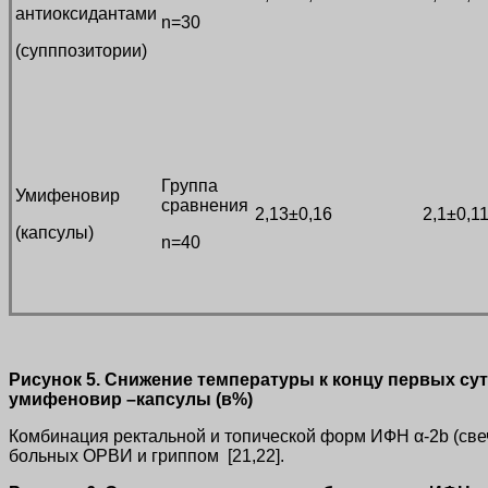
антиоксидантами
n=30
(супппозитории)
Группа
Умифеновир
сравнения
2,13±0,16
2,1±0,1
(капсулы)
n=40
Рисунок 5. Снижение температуры к концу первых су
умифеновир –капсулы (в%)
Комбинация ректальной и топической форм ИФН α-2b (све
больных ОРВИ и гриппом [21,22].