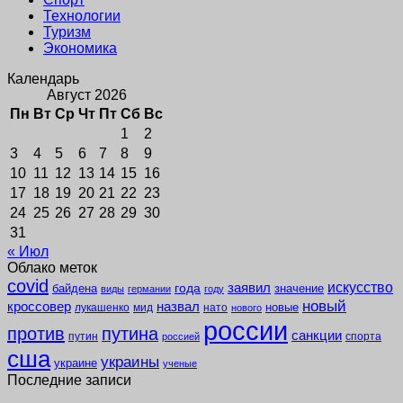
Технологии
Туризм
Экономика
Календарь
Август 2026
Пн
Вт
Ср
Чт
Пт
Сб
Вс
1
2
3
4
5
6
7
8
9
10
11
12
13
14
15
16
17
18
19
20
21
22
23
24
25
26
27
28
29
30
31
« Июл
Облако меток
covid
заявил
искусство
года
байдена
значение
виды
германии
году
новый
кроссовер
назвал
новые
лукашенко
мид
нато
нового
россии
против
путина
санкции
путин
спорта
россией
сша
украины
украине
ученые
Последние записи