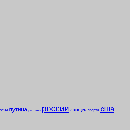
россии
сша
путина
санкции
путин
спорта
россией