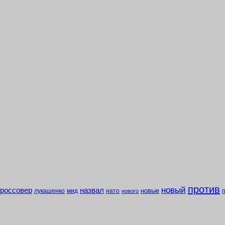
против
новый
кроссовер
назвал
новые
лукашенко
мид
нато
нового