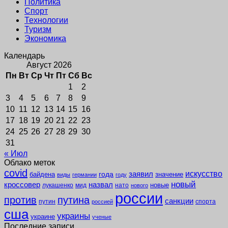
Политика
Спорт
Технологии
Туризм
Экономика
Календарь
Август 2026
Пн
Вт
Ср
Чт
Пт
Сб
Вс
1
2
3
4
5
6
7
8
9
10
11
12
13
14
15
16
17
18
19
20
21
22
23
24
25
26
27
28
29
30
31
« Июл
Облако меток
covid
заявил
искусство
года
байдена
значение
виды
германии
году
новый
кроссовер
назвал
новые
лукашенко
мид
нато
нового
россии
против
путина
санкции
путин
спорта
россией
сша
украины
украине
ученые
Последние записи