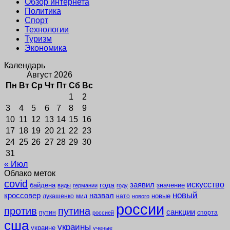
Обзор интернета
Политика
Спорт
Технологии
Туризм
Экономика
Календарь
Август 2026
Пн
Вт
Ср
Чт
Пт
Сб
Вс
1
2
3
4
5
6
7
8
9
10
11
12
13
14
15
16
17
18
19
20
21
22
23
24
25
26
27
28
29
30
31
« Июл
Облако меток
covid
заявил
искусство
года
байдена
значение
виды
германии
году
новый
кроссовер
назвал
новые
лукашенко
мид
нато
нового
россии
против
путина
санкции
путин
спорта
россией
сша
украины
украине
ученые