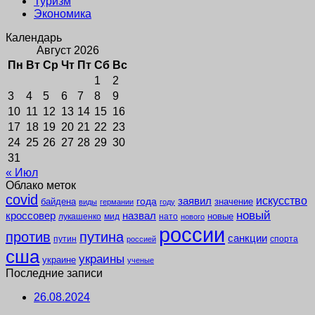
Туризм
Экономика
Календарь
Август 2026
Пн
Вт
Ср
Чт
Пт
Сб
Вс
1
2
3
4
5
6
7
8
9
10
11
12
13
14
15
16
17
18
19
20
21
22
23
24
25
26
27
28
29
30
31
« Июл
Облако меток
covid
заявил
искусство
года
байдена
значение
виды
германии
году
новый
кроссовер
назвал
новые
лукашенко
мид
нато
нового
россии
против
путина
санкции
путин
спорта
россией
сша
украины
украине
ученые
Последние записи
26.08.2024