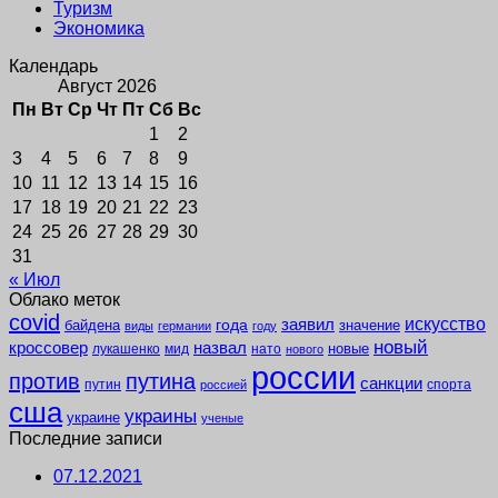
Туризм
Экономика
Календарь
Август 2026
Пн
Вт
Ср
Чт
Пт
Сб
Вс
1
2
3
4
5
6
7
8
9
10
11
12
13
14
15
16
17
18
19
20
21
22
23
24
25
26
27
28
29
30
31
« Июл
Облако меток
covid
заявил
искусство
года
байдена
значение
виды
германии
году
новый
кроссовер
назвал
новые
лукашенко
мид
нато
нового
россии
против
путина
санкции
путин
спорта
россией
сша
украины
украине
ученые
Последние записи
07.12.2021