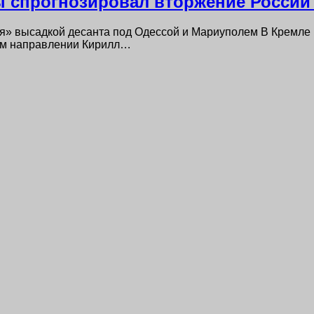
ы спрогнозировал вторжение России
ся» высадкой десанта под Одессой и Мариуполем В Кремле
ом направлении Кирилл…