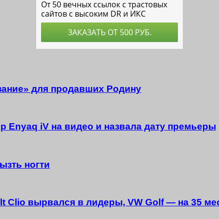
зание» для продавших Родину
 Enyaq iV на видео и назвала дату премьеры
ызть ногти
 Clio вырвался в лидеры, VW Golf — на 35 ме