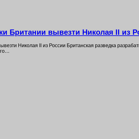
ки Британии вывезти Николая II из 
вывезти Николая II из России Британская разведка разраба
ого…