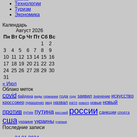
Технологии
Туризм
Экономика
Календарь
Август 2026
Пн
Вт
Ср
Чт
Пт
Сб
Вс
1
2
3
4
5
6
7
8
9
10
11
12
13
14
15
16
17
18
19
20
21
22
23
24
25
26
27
28
29
30
31
« Июл
Облако меток
covid
заявил
искусство
года
байдена
значение
виды
германии
году
новый
кроссовер
назвал
новые
лукашенко
мид
нато
нового
россии
против
путина
санкции
путин
спорта
россией
сша
украины
украине
ученые
Последние записи