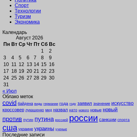
Спорт
Технологии
Туризм
Экономика
Календарь
Август 2026
Пн
Вт
Ср
Чт
Пт
Сб
Вс
1
2
3
4
5
6
7
8
9
10
11
12
13
14
15
16
17
18
19
20
21
22
23
24
25
26
27
28
29
30
31
« Июл
Облако меток
covid
заявил
искусство
года
байдена
значение
виды
германии
году
новый
кроссовер
назвал
новые
лукашенко
мид
нато
нового
россии
против
путина
санкции
путин
спорта
россией
сша
украины
украине
ученые
Последние записи