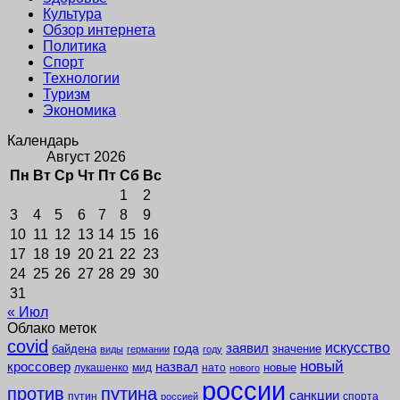
Культура
Обзор интернета
Политика
Спорт
Технологии
Туризм
Экономика
Календарь
Август 2026
Пн
Вт
Ср
Чт
Пт
Сб
Вс
1
2
3
4
5
6
7
8
9
10
11
12
13
14
15
16
17
18
19
20
21
22
23
24
25
26
27
28
29
30
31
« Июл
Облако меток
covid
заявил
искусство
года
байдена
значение
виды
германии
году
новый
кроссовер
назвал
новые
лукашенко
мид
нато
нового
россии
против
путина
санкции
путин
спорта
россией