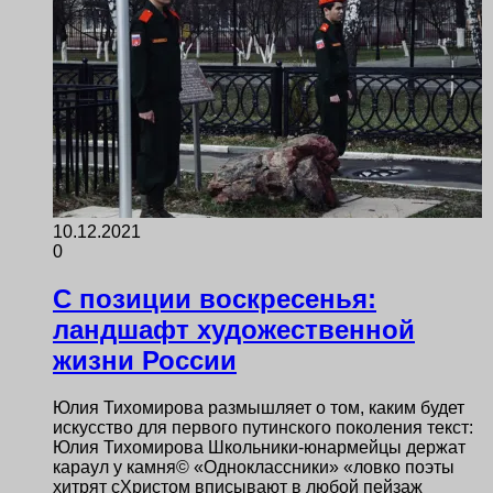
10.12.2021
0
С позиции воскресенья:
ландшафт художественной
жизни России
Юлия Тихомирова размышляет о том, каким будет
искусство для первого путинского поколения текст:
Юлия Тихомирова Школьники-юнармейцы держат
караул у камня© «Одноклассники» «ловко поэты
хитрят сХристом вписывают в любой пейзаж