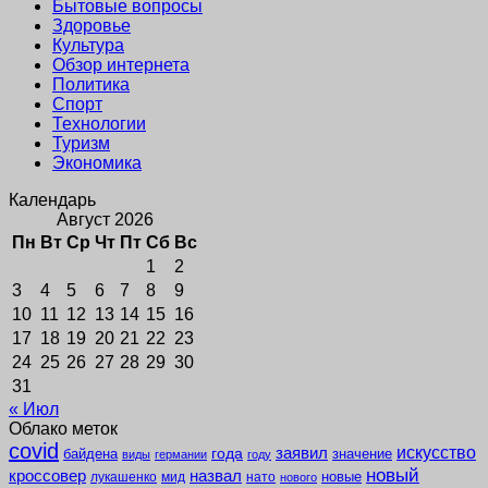
Бытовые вопросы
Здоровье
Культура
Обзор интернета
Политика
Спорт
Технологии
Туризм
Экономика
Календарь
Август 2026
Пн
Вт
Ср
Чт
Пт
Сб
Вс
1
2
3
4
5
6
7
8
9
10
11
12
13
14
15
16
17
18
19
20
21
22
23
24
25
26
27
28
29
30
31
« Июл
Облако меток
covid
заявил
искусство
года
байдена
значение
виды
германии
году
новый
кроссовер
назвал
новые
лукашенко
мид
нато
нового