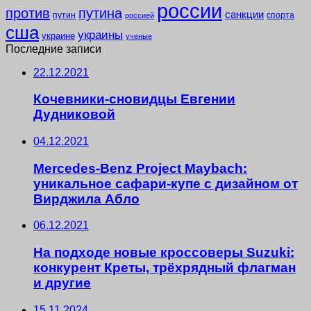
россии
против
путина
санкции
путин
спорта
россией
сша
украины
украине
ученые
Последние записи
22.12.2021
Кочевники-сновидцы Евгении
Дудниковой
04.12.2021
Mercedes-Benz Project Maybach:
уникальное сафари-купе с дизайном от
Вирджила Абло
06.12.2021
На подходе новые кроссоверы Suzuki:
конкурент Креты, трёхрядный флагман
и другие
15.11.2024