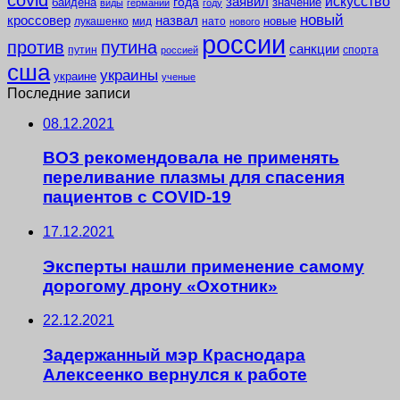
заявил
искусство
года
байдена
значение
виды
германии
году
новый
кроссовер
назвал
новые
лукашенко
мид
нато
нового
россии
против
путина
санкции
путин
спорта
россией
сша
украины
украине
ученые
Последние записи
08.12.2021
ВОЗ рекомендовала не применять
переливание плазмы для спасения
пациентов с COVID-19
17.12.2021
Эксперты нашли применение самому
дорогому дрону «Охотник»
22.12.2021
Задержанный мэр Краснодара
Алексеенко вернулся к работе