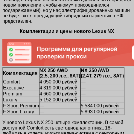
новом поколении к «обычному» присоединился
подзаряжаемый), но у нас электрифицированных машин
не будет, хотя предыдущий гибридный паркетник в РФ
представлен.
Комплектации и цены нового
Lexus
NX
NX
250
AWD
NX
350
AWD
Комплектация
(2.5, 200 л.с., 8АТ)
(2.4
T
, 279 л.с., 8АТ)
Comfort
4 050 000 рублей
—
Executive
4 319 000 рублей
—
Premium
4 660 000 рублей
—
Luxury
5 152 000 рублей
—
F Sport Premium
—
5 584 000 рублей
F Sport Luxury
—
5 893 000 рублей
У нового Lexus NX 250 четыре комплектации. В самой
доступной Comfort есть светодиодная оптика, 18-
дюймовые колеса, мультимедиа-система с сенсорным