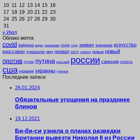
10
11
12
13
14
15
16
17
18
19
20
21
22
23
24
25
26
27
28
29
30
31
« Июл
Облако меток
covid
заявил
искусство
года
байдена
значение
виды
германии
году
новый
кроссовер
назвал
новые
лукашенко
мид
нато
нового
россии
против
путина
санкции
путин
спорта
россией
сша
украины
украине
ученые
Последние записи
26.01.2024
Обязательные угощения на празднике
блинов
19.12.2021
Би-би-си узнала о планах разведки
Британии вывезти Николая II из России