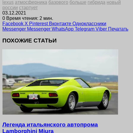
lexus
атмосферника
базового
больше
гибрида
новый
россии
стартует
03.12.2021
0
Время чтения: 2 мин.
Facebook
X
Pinterest
Вконтакте
Одноклассники
Messenger
Messenger
WhatsApp
Telegram
Viber
Печатать
ПОХОЖИЕ СТАТЬИ
Легенда итальянского автопрома
Lamborghini Miura