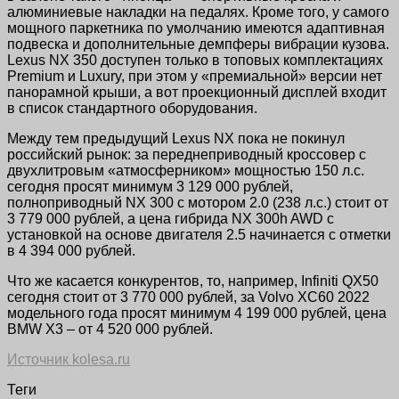
алюминиевые накладки на педалях. Кроме того, у самого
мощного паркетника по умолчанию имеются адаптивная
подвеска и дополнительные демпферы вибрации кузова.
Lexus NX 350 доступен только в топовых комплектациях
Premium и Luxury, при этом у «премиальной» версии нет
панорамной крыши, а вот проекционный дисплей входит
в список стандартного оборудования.
Между тем предыдущий Lexus NX пока не покинул
российский рынок: за переднеприводный кроссовер с
двухлитровым «атмосферником» мощностью 150 л.с.
сегодня просят минимум 3 129 000 рублей,
полноприводный NX 300 с мотором 2.0 (238 л.с.) стоит от
3 779 000 рублей, а цена гибрида NX 300h AWD с
установкой на основе двигателя 2.5 начинается с отметки
в 4 394 000 рублей.
Что же касается конкурентов, то, например, Infiniti QX50
сегодня стоит от 3 770 000 рублей, за Volvo XC60 2022
модельного года просят минимум 4 199 000 рублей, цена
BMW X3 – от 4 520 000 рублей.
Источник kolesa.ru
Теги