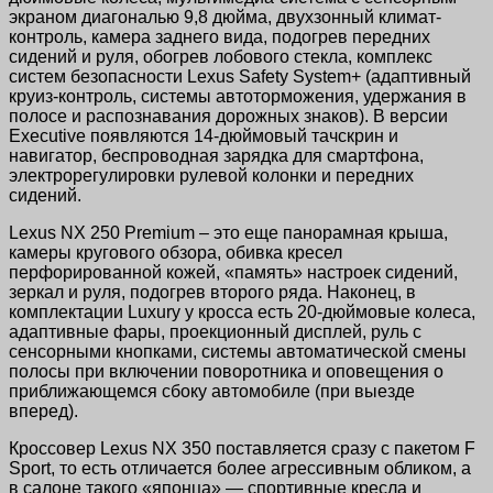
экраном диагональю 9,8 дюйма, двухзонный климат-
контроль, камера заднего вида, подогрев передних
сидений и руля, обогрев лобового стекла, комплекс
систем безопасности Lexus Safety System+ (адаптивный
круиз-контроль, системы автоторможения, удержания в
полосе и распознавания дорожных знаков). В версии
Executive появляются 14-дюймовый тачскрин и
навигатор, беспроводная зарядка для смартфона,
электрорегулировки рулевой колонки и передних
сидений.
Lexus NX 250 Premium – это еще панорамная крыша,
камеры кругового обзора, обивка кресел
перфорированной кожей, «память» настроек сидений,
зеркал и руля, подогрев второго ряда. Наконец, в
комплектации Luxury у кросса есть 20-дюймовые колеса,
адаптивные фары, проекционный дисплей, руль с
сенсорными кнопками, системы автоматической смены
полосы при включении поворотника и оповещения о
приближающемся сбоку автомобиле (при выезде
вперед).
Кроссовер Lexus NX 350 поставляется сразу с пакетом F
Sport, то есть отличается более агрессивным обликом, а
в салоне такого «японца» — спортивные кресла и