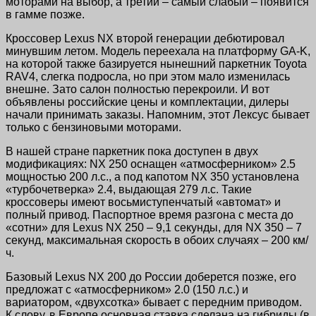
моторами на выбор, а третий – самый слабый – появится
в гамме позже.
Кроссовер Lexus NX второй генерации дебютировал
минувшим летом. Модель переехала на платформу GA-K,
на которой также базируется нынешний паркетник Toyota
RAV4, слегка подросла, но при этом мало изменилась
внешне. Зато салон полностью перекроили. И вот
объявлены российские цены и комплектации, дилеры
начали принимать заказы. Напомним, этот Лексус бывает
только с бензиновыми моторами.
В нашей стране паркетник пока доступен в двух
модификациях: NX 250 оснащен «атмосферником» 2.5
мощностью 200 л.с., а под капотом NX 350 установлена
«турбочетверка» 2.4, выдающая 279 л.с. Такие
кроссоверы имеют восьмиступенчатый «автомат» и
полный привод. Паспортное время разгона с места до
«сотни» для Lexus NX 250 – 9,1 секунды, для NX 350 – 7
секунд, максимальная скорость в обоих случаях – 200 км/
ч.
Базовый Lexus NX 200 до России доберется позже, его
предложат с «атмосферником» 2.0 (150 л.с.) и
вариатором, «двухсотка» бывает с передним приводом.
К слову, в Европе основная ставка сделана на гибриды (в