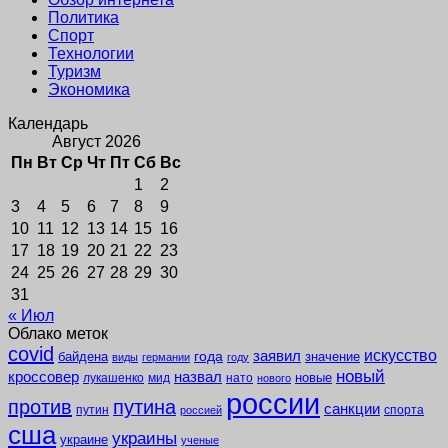
Политика
Спорт
Технологии
Туризм
Экономика
Календарь
Август 2026
Пн
Вт
Ср
Чт
Пт
Сб
Вс
1
2
3
4
5
6
7
8
9
10
11
12
13
14
15
16
17
18
19
20
21
22
23
24
25
26
27
28
29
30
31
« Июл
Облако меток
covid
заявил
искусство
года
байдена
значение
виды
германии
году
новый
кроссовер
назвал
новые
лукашенко
мид
нато
нового
россии
против
путина
санкции
путин
спорта
россией
сша
украины
украине
ученые