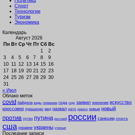
Политика
Спорт
Технологии
Туризм
Экономика
Календарь
Август 2026
Пн
Вт
Ср
Чт
Пт
Сб
Вс
1
2
3
4
5
6
7
8
9
10
11
12
13
14
15
16
17
18
19
20
21
22
23
24
25
26
27
28
29
30
31
« Июл
Облако меток
covid
заявил
искусство
года
байдена
значение
виды
германии
году
новый
кроссовер
назвал
новые
лукашенко
мид
нато
нового
россии
против
путина
санкции
путин
спорта
россией
сша
украины
украине
ученые
Последние записи