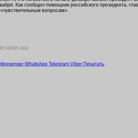
кабря. Как сообщил помощник российского президента, гла
 «чувствительным вопросам».
ии
сроки
сша
Messenger
WhatsApp
Telegram
Viber
Печатать