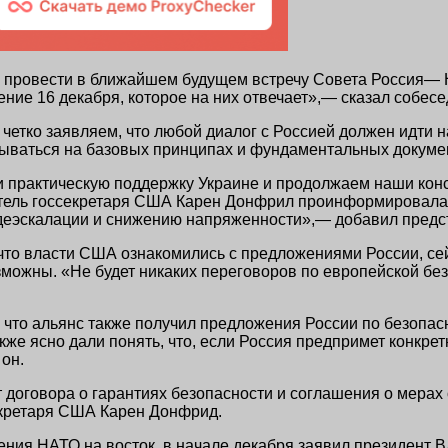
провести в ближайшем будущем встречу Совета Россия— Н
ние 16 декабря, которое на них отвечает»,— сказал собесе
 четко заявляем, что любой диалог с Россией должен идти 
ываться на базовых принципах и фундаментальных докумен
 практическую поддержку Украине и продолжаем наши конс
тель госсекретаря США Карен Донфрил проинформировала С
 деэскалации и снижению напряженности»,— добавил предс
 что власти США ознакомились с предложениями России, се
можны. «Не будет никаких переговоров по европейской без
то альянс также получил предложения России по безопасно
же ясно дали понять, что, если Россия предпримет конкре
он.
 договора о гарантиях безопасности и соглашения о мерах
екретаря США Карен Донфрид.
ния НАТО на восток, в начале декабря заявил президент В