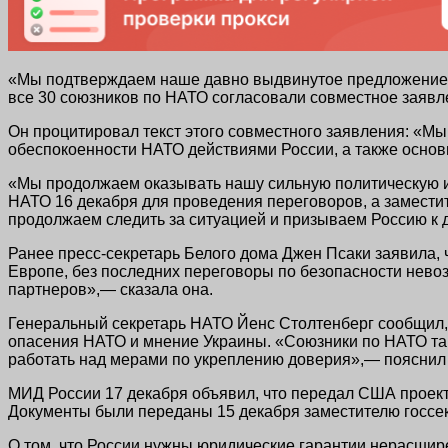
«Мы подтверждаем наше давно выдвинутое предложение 
все 30 союзников по НАТО согласовали совместное заявле
Он процитировал текст этого совместного заявления: «Мы
обеспокоенности НАТО действиями России, а также основ
«Мы продолжаем оказывать нашу сильную политическую и
НАТО 16 декабря для проведения переговоров, а замести
продолжаем следить за ситуацией и призываем Россию к
Ранее пресс-секретарь Белого дома Джен Псаки заявила,
Европе, без последних переговоры по безопасности невоз
партнеров»,— сказала она.
Генеральный секретарь НАТО Йенс Столтенберг сообщил, ч
опасения НАТО и мнение Украины. «Союзники по НАТО так
работать над мерами по укреплению доверия»,— пояснил 
МИД России 17 декабря объявил, что передал США проект
Документы были переданы 15 декабря заместителю госс
О том, что России нужны юридические гарантии нерасшире