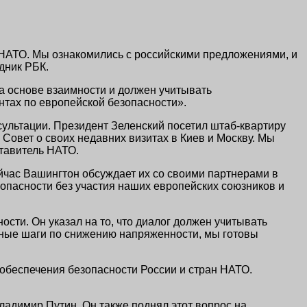
АТО. Мы ознакомились с российскими предложениями, и
дник РБК.
на основе взаимности и должен учитывать
тах по европейской безопасности».
ультации. Президент Зеленский посетил штаб-квартиру
овет о своих недавних визитах в Киев и Москву. Мы
тавитель НАТО.
йчас Вашингтон обсуждает их со своими партнерами в
опасности без участия наших европейских союзников и
сти. Он указал на то, что диалог должен учитывать
тные шаги по снижению напряженности, мы готовы
 обеспечения безопасности России и стран НАТО.
ладимир Путин. Он также поднял этот вопрос на