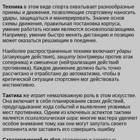
Техника
в этом виде спорта охватывает разнообразные
приемы и движения, позволяющие спортсмену наносить
удары, защищаться и маневрировать. Знание основ
схемы движения, правильная постановка корпуса,
умение работать ногами являются основополагающими.
Например, умение быстро менять дистанцию и позицию
может оказаться решающим в поединке.
Наиболее распространенные техники включают
удары
(атакующие действия),
защиту
(контрмеры против атак
соперника) и
смешение
(нейтрализация действий
противника). Каждое движение должно быть точно
рассчитано и отработано до автоматизма, чтобы в
критической ситуации спортсмен мог действовать
инстинктивно.
Тактика
же играет немаловажную роль в этом искусстве.
Она включает в себя планирование своих действий,
предугадывание хода событий и выявление уязвимых
мест противника. Одним из ключевых аспектов тактики
является
психологическая игра
: многие мастера уделяют
особое внимание тому, как они могут запутать своего
оппонента или заставить его совершить ошибку.
Стратегический выбор
атакующих и защитных