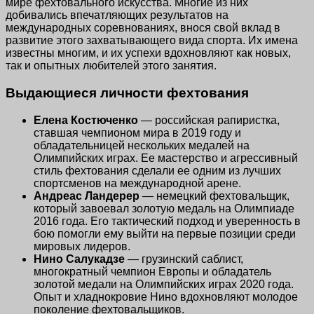
мире фехтовального искусства. Многие из них
добивались впечатляющих результатов на
международных соревнованиях, внося свой вклад в
развитие этого захватывающего вида спорта. Их имена
известны многим, и их успехи вдохновляют как новых,
так и опытных любителей этого занятия.
Выдающиеся личности фехтования
Елена Костюченко
— российская рапиристка,
ставшая чемпионом мира в 2019 году и
обладательницей нескольких медалей на
Олимпийских играх. Ее мастерство и агрессивный
стиль фехтования сделали ее одним из лучших
спортсменов на международной арене.
Андреас Ландерер
— немецкий фехтовальщик,
который завоевал золотую медаль на Олимпиаде
2016 года. Его тактический подход и уверенность в
бою помогли ему выйти на первые позиции среди
мировых лидеров.
Нино Салукадзе
— грузинский саблист,
многократный чемпион Европы и обладатель
золотой медали на Олимпийских играх 2020 года.
Опыт и хладнокровие Нино вдохновляют молодое
поколение фехтовальщиков.