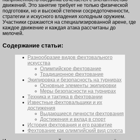
движений. Это занятие требует не только физической
подготовки, но и высокой степени сосредоточенности,
стратегии и искусного владения холодным оружием.
Участники сражаются на специализированной арене, где
каждое движение и каждая атака рассчитаны до
мелочей.
Содержание статьи:
Разнообразие видов фехтовального
искусства
Олимпийское фехтование
Традиционное фехтование
Экипировка и безопасность на турнирах
Основные элементы экипировки
Меры безопасности на турнирах
Техника и тактика в фехтовании
Известные фехтовальщики и их
достижения
Выдающиеся личности фехтования
Достижения и вклад в спорт
История фехтования и его развитие
Фехтование как олимпийский вид спорта