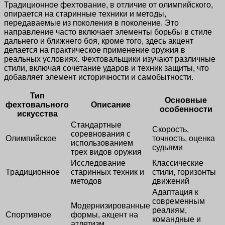
Традиционное фехтование, в отличие от олимпийского,
опирается на старинные техники и методы,
передаваемые из поколения в поколение. Это
направление часто включает элементы борьбы в стиле
дальнего и ближнего боя, кроме того, здесь акцент
делается на практическое применение оружия в
реальных условиях. Фехтовальщики изучают различные
стили, включая сочетание ударов и техник защиты, что
добавляет элемент историчности и самобытности.
Тип
Основные
фехтовального
Описание
особенности
искусства
Стандартные
Скорость,
соревнования с
Олимпийское
точность, оценка
использованием
судьями
трех видов оружия
Исследование
Классические
Традиционное
старинных техник и
стили, горизонты
методов
движений
Адаптация к
современным
Модернизированные
реалиям,
Спортивное
формы, акцент на
командные и
атлетизм