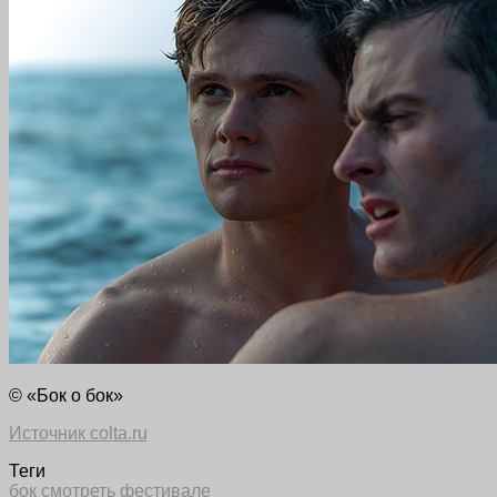
© «Бок о бок»
Источник colta.ru
Теги
бок
смотреть
фестивале