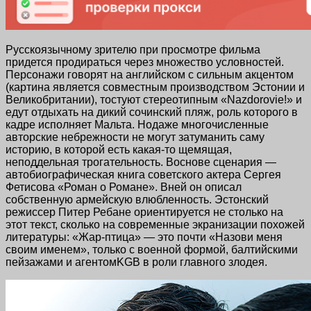
Русскоязычному зрителю при просмотре фильма
придется продираться через множество условностей.
Персонажи говорят на английском с сильным акцентом
(картина является совместным производством Эстонии и
Великобритании), тостуют стереотипным «Nazdorovie!» и
едут отдыхать на дикий сочинский пляж, роль которого в
кадре исполняет Мальта. Нодаже многочисленные
авторские небрежности не могут затуманить саму
историю, в которой есть какая-то щемящая,
неподдельная трогательность. Воснове сценария —
автобиографическая книга советского актера Сергея
Фетисова «Роман о Романе». Вней он описал
собственную армейскую влюбленность. Эстонский
режиссер Питер Ребане ориентируется не столько на
этот текст, сколько на современные экранизации похожей
литературы:
«Жар-птица»
— это почти «Назови меня
своим именем», только с военной формой, балтийскими
пейзажами и агентомKGB в роли главного злодея.