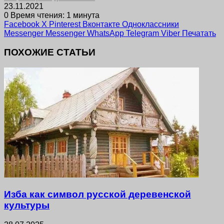
23.11.2021
0
Время чтения: 1 минута
Facebook
X
Pinterest
Вконтакте
Одноклассники
Messenger
Messenger
WhatsApp
Telegram
Viber
Печатать
ПОХОЖИЕ СТАТЬИ
Изба как символ русской деревенской
культуры