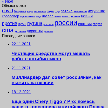
« Июл
Облако меток
covid
заявил
искусство
года
байдена
значение
виды
германии
году
новый
кроссовер
назвал
новые
лукашенко
мид
нато
нового
россии
против
путина
санкции
путин
спорта
россией
сша
украины
украине
ученые
Последние записи
22.11.2021
Чистящие средства могут мешать
работе антибиотиков
21.11.2021
Миллиардер дал совет россиянам, как
выжить на пенсии
18.12.2021
Ещё один Chery Tiggo 7 Pro: помесь
нашего кроссовера и китайского Плюса